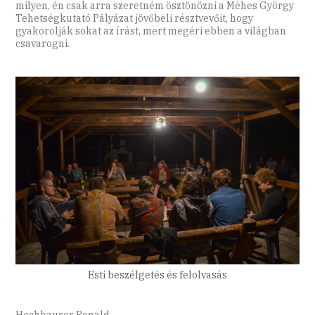
milyen, én csak arra szeretném ösztönözni a Méhes György
Tehetségkutató Pályázat jövőbeli résztvevőit, hogy
gyakorolják sokat az írást, mert megéri ebben a világban
csavarogni.
Esti beszélgetés és felolvasás
Hochhauser Ronald