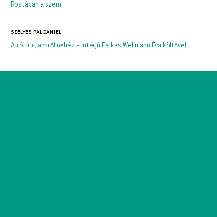
Rostában a szem
SZÉLYES-PÁL DÁNIEL
Arról írni, amiről nehéz – interjú Farkas Wellmann Éva költővel