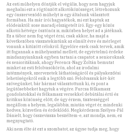
Az esti műhelyen döntjük el végülis, hogy nem hagyjuk
meghalni ezt a rögtönzött alkotóközösséget, létrehozunk
egy önszerveződő műhelyt is egy általunk választott
formában. Ha már írói hagyatékok, mi ezt kaptuk az
elődeinktől: sose maradj elszigetelt író. Egy-egy közös
alkotói hétvége ösztönöz is, miközben helyet ad a játéknak.
Ez a tábor nem fog véget érni, csak akkor, ha majd a
következőben visszatekintünk az elmúlt évre és mérleget
vonunk a kitűzött célokról. Egyelőre ezek csak tervek, amik
itt fogannak a műhelyasztal mellett, de egyértelmű érdeke
mindannyiunknak egyben tartani a csapatot: a senioroknak
és senioritáknak, ahogy Ferencz-Nagy Zoltán bemutat
minket az esti felolvasókörön, ahol az irodalmi
intézmények, szervezetek láthatóságáról és pályakezdési
lehetőségekről esik a legtöbb szó. Felolvassuk két-két
szövegünket, bár hármat választottunk ki, és pont a
legütősebbeket hagytuk a végére. Furcsa félkamasz
gondolatokkal és félkamasz versekkel debütálni értő és
kritikus közönség előtt, de úgy érzem, tisztességgel
megállom a helyem, legalábbis, miután véget ér, mindenki
kedves, közvetlen és érdeklődő. Megkérdezem Szélyes-Pál
Dánielt, hogy összevissza beszéltem-e, azt mondja, nem, ez
megnyugtató.
Aki nem élte át ezt a szombatot, az úgyse tudja meg, hogy