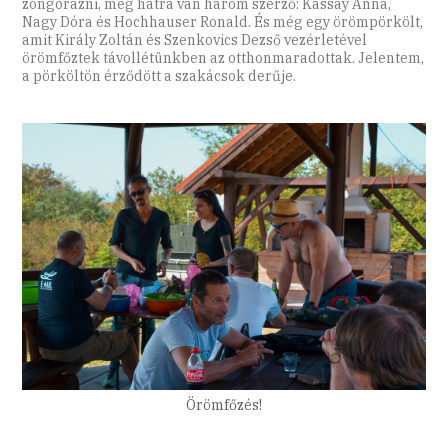
zongorázni, még hátra van három szerző: Kassay Anna,
Nagy Dóra és Hochhauser Ronald. És még egy örömpörkölt,
amit Király Zoltán és Szenkovics Dezső vezérletével
örömfőztek távollétünkben az otthonmaradottak. Jelentem,
a pörköltön érződött a szakácsok derűje.
Örömfőzés!