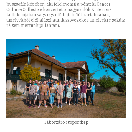
buszsofőr képében, aki feleleveníti a pénteki Cancer
Culture Collective koncertet, a nagyszülők Kriterion-
kollekciójában vagy egy elfelejtett fiók tartalmában,
amelyekből előhalászhatunk szövegeket, amelyekre sokáig
rá sem mertünk pillantani.
Táborzáró csoportkép