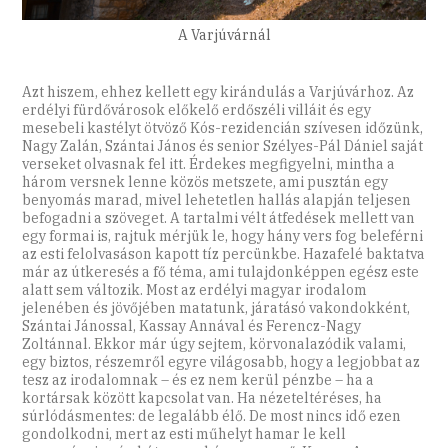
A Varjúvárnál
Azt hiszem, ehhez kellett egy kirándulás a Varjúvárhoz. Az
erdélyi fürdővárosok előkelő erdőszéli villáit és egy
mesebeli kastélyt ötvöző Kós-rezidencián szívesen időzünk,
Nagy Zalán, Szántai János és senior Szélyes-Pál Dániel saját
verseket olvasnak fel itt. Érdekes megfigyelni, mintha a
három versnek lenne közös metszete, ami pusztán egy
benyomás marad, mivel lehetetlen hallás alapján teljesen
befogadni a szöveget. A tartalmi vélt átfedések mellett van
egy formai is, rajtuk mérjük le, hogy hány vers fog beleférni
az esti felolvasáson kapott tíz percünkbe. Hazafelé baktatva
már az útkeresés a fő téma, ami tulajdonképpen egész este
alatt sem változik. Most az erdélyi magyar irodalom
jelenében és jövőjében matatunk, járatásó vakondokként,
Szántai Jánossal, Kassay Annával és Ferencz-Nagy
Zoltánnal. Ekkor már úgy sejtem, körvonalazódik valami,
egy biztos, részemről egyre világosabb, hogy a legjobbat az
tesz az irodalomnak – és ez nem kerül pénzbe – ha a
kortársak között kapcsolat van. Ha nézeteltéréses, ha
súrlódásmentes: de legalább élő. De most nincs idő ezen
gondolkodni, mert az esti műhelyt hamar le kell