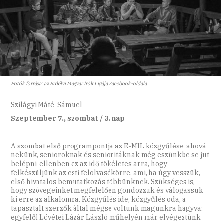
Fotók forrása: az Erdélyi Magyar Írók Ligája Facebook-oldala
Szilágyi Máté-Sámuel
Szeptember 7., szombat / 3. nap
A szombat első programpontja az E-MIL közgyűlése, ahová
nekünk, senioroknak és senioritáknak még eszünkbe se jut
belépni, ellenben ez az idő tökéletes arra, hogy
felkészüljünk az esti felolvasókörre, ami, ha úgy vesszük,
első hivatalos bemutatkozás többünknek. Szükséges is,
hogy szövegeinket megfelelően gondozzuk és válogassuk
ki erre az alkalomra. Közgyűlés ide, közgyűlés oda, a
tapasztalt szerzők által mégse voltunk magunkra hagyva:
egyfelől Lövétei Lázár László műhelyén már elvégeztünk