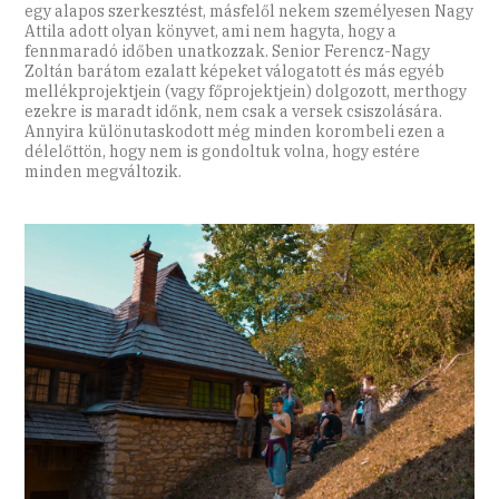
egy alapos szerkesztést, másfelől nekem személyesen Nagy
Attila adott olyan könyvet, ami nem hagyta, hogy a
fennmaradó időben unatkozzak. Senior Ferencz-Nagy
Zoltán barátom ezalatt képeket válogatott és más egyéb
mellékprojektjein (vagy főprojektjein) dolgozott, merthogy
ezekre is maradt időnk, nem csak a versek csiszolására.
Annyira különutaskodott még minden korombeli ezen a
délelőttön, hogy nem is gondoltuk volna, hogy estére
minden megváltozik.