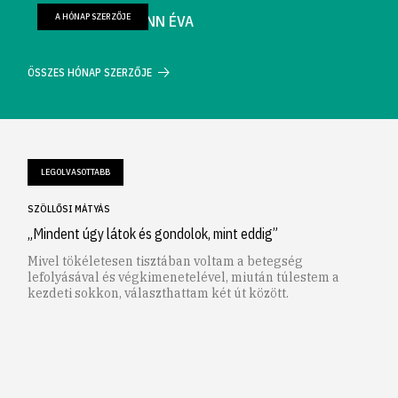
A HÓNAP SZERZŐJE
FARKAS WELLMANN ÉVA
ÖSSZES HÓNAP SZERZŐJE
LEGOLVASOTTABB
SZÖLLŐSI MÁTYÁS
„Mindent úgy látok és gondolok, mint eddig”
Mivel tökéletesen tisztában voltam a betegség
lefolyásával és végkimenetelével, miután túlestem a
kezdeti sokkon, választhattam két út között.
1
2
3
4
5
6