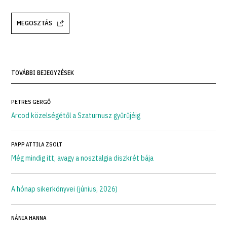
MEGOSZTÁS
TOVÁBBI BEJEGYZÉSEK
PETRES GERGŐ
Arcod közelségétől a Szaturnusz gyűrűjéig
PAPP ATTILA ZSOLT
Még mindig itt, avagy a nosztalgia diszkrét bája
A hónap sikerkönyvei (június, 2026)
NÁNIA HANNA