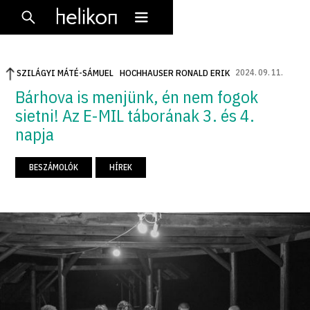
2024
.
09
.
11
.
SZILÁGYI MÁTÉ-SÁMUEL
HOCHHAUSER RONALD ERIK
Bárhova is menjünk, én nem fogok
sietni! Az E-MIL táborának 3. és 4.
napja
BESZÁMOLÓK
HÍREK