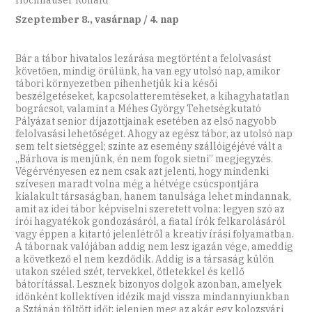
Szeptember 8., vasárnap / 4. nap
Bár a tábor hivatalos lezárása megtörtént a felolvasást
követően, mindig örülünk, ha van egy utolsó nap, amikor
tábori környezetben pihenhetjük ki a késői
beszélgetéseket, kapcsolatteremtéseket, a kihagyhatatlan
bográcsot, valamint a Méhes György Tehetségkutató
Pályázat senior díjazottjainak esetében az első nagyobb
felolvasási lehetőséget. Ahogy az egész tábor, az utolsó nap
sem telt sietséggel; szinte az esemény szállóigéjévé vált a
„Bárhova is menjünk, én nem fogok sietni” megjegyzés.
Végérvényesen ez nem csak azt jelenti, hogy mindenki
szívesen maradt volna még a hétvége csúcspontjára
kialakult társaságban, hanem tanulsága lehet mindannak,
amit az idei tábor képviselni szeretett volna: legyen szó az
írói hagyatékok gondozásáról, a fiatal írók felkarolásáról
vagy éppen a kitartó jelenlétről a kreatív írási folyamatban.
A tábornak valójában addig nem lesz igazán vége, ameddig
a következő el nem kezdődik. Addig is a társaság külön
utakon széled szét, tervekkel, ötletekkel és kellő
bátorítással. Lesznek bizonyos dolgok azonban, amelyek
időnként kollektíven idézik majd vissza mindannyiunkban
a Sztánán töltött időt: jelenjen meg az akár egy kolozsvári