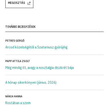
MEGOSZTÁS
TOVÁBBI BEJEGYZÉSEK
PETRES GERGŐ
Arcod közelségétől a Szaturnusz gyűrűjéig
PAPP ATTILA ZSOLT
Még mindig itt, avagy a nosztalgia diszkrét bája
A hónap sikerkönyvei (június, 2026)
NÁNIA HANNA
Rostában a szem