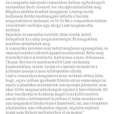
és a magasba szárnyaló romantikus dallam egybehangolt
varázsában Bach-Gounod
Ave Mariá
ját szólaltatták meg.
Mágikus játékba kezdtek hangjaival. Lényegcserék
hullámain Bobby énekhangján vállalta a barokk
zongorakíséret szólamát, és Yo-Yo Ma a romantikus dallam
eléneklését csellóján úgy, ahogy Liszt megálmodta,
költőien.
Színekbe és szavakba öntöttük, fába véstük, kőből
kalapáltuk ki a szép megérintettségét. És hangokban,
zenében szólaltattuk meg.
A romantika művésze nem tudott meglenni egymagában, és
viszonyrendeket alkotott ágazati sorstársaival. Néha még
feladatkörüket is átvállalta. Különösen a zene. Schumann,
Chopin, Berlioz és mindenekelőtt Liszt csodaszép
kiazmusokban csente-orozta el a szavak varázsát és a
költészet zenéjét a zene költészetébe oltotta.
Liszt a romantikus hangszeres zene varázsát abban látta,
hogy „egyre jobban igyekszik fölszíni ezt az eszmeiséget is,
amely a plasztikai művészetek csúcspontját jelentette; nem
akar többé megmaradni hangok egyszerű láncolatának, föl
akar emelkedni és ki akarja magát nőni költői nyelvvé,
amely talán a költészetnél is jobban el tudja mondani azt,
ami megszokott látókörünket kiszélesíti, azt, ami elemzésre
alkalmatlan, ami olthatatlan vágyak, végtelen sejtések
hozzá nem férhető mélységében él és mozog.”