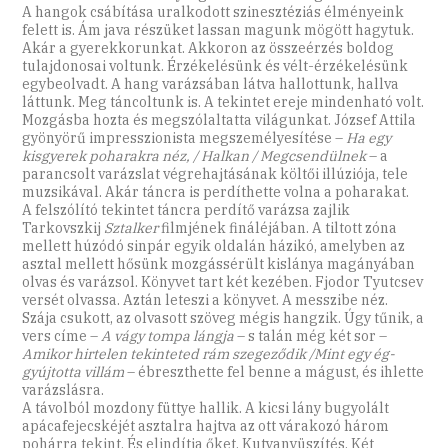
A hangok csábítása uralkodott szinesztéziás élményeink
felett is. Ám java részüket lassan magunk mögött hagytuk.
Akár a gyerekkorunkat. Akkoron az összeérzés boldog
tulajdonosai voltunk. Érzékelésünk és vélt-érzékelésünk
egybeolvadt. A hang varázsában látva hallottunk, hallva
láttunk. Meg táncoltunk is. A tekintet ereje mindenható volt.
Mozgásba hozta és megszólaltatta világunkat. József Attila
gyönyörű impresszionista megszemélyesítése –
Ha egy
kisgyerek poharakra néz, / Halkan / Megcsendülnek
– a
parancsolt varázslat végrehajtásának költői illúziója, tele
muzsikával. Akár táncra is perdíthette volna a poharakat.
A felszólító tekintet táncra perdítő varázsa zajlik
Tarkovszkij
Sztalker
filmjének fináléjában. A tiltott zóna
mellett húzódó sinpár egyik oldalán házikó, amelyben az
asztal mellett hősünk mozgássérült kislánya magányában
olvas és varázsol. Könyvet tart két kezében. Fjodor ­Tyutcsev
versét olvassa. Aztán leteszi a könyvet. A messzibe néz.
Szája csukott, az olvasott szöveg mégis hangzik. Úgy tűnik, a
vers címe –
A vágy tompa lángja
– s talán még két sor –
Amikor hirtelen tekinteted rám szegeződik /Mint egy ég-
gyújtotta villám
– ébreszthette fel benne a mágust, és ihlette
varázslásra.
A távolból mozdony füttye hallik. A kicsi lány bugyolált
apácafejecskéjét asztalra hajtva az ott várakozó három
pohárra tekint. És elindítja őket. Kutyanyüszítés. Két