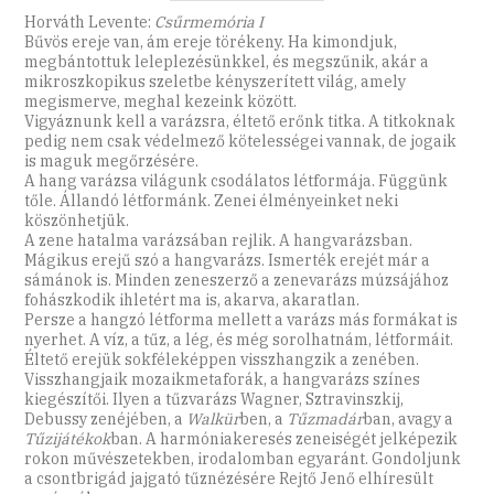
Horváth Levente:
Csűrmemória I
Bűvös ereje van, ám ereje törékeny. Ha kimondjuk,
megbántottuk leleplezésünkkel, és megszűnik, akár a
mikroszkopikus szeletbe kényszerített világ, amely
megismerve, meghal kezeink között.
Vigyáznunk kell a varázsra, éltető erőnk titka. A titkoknak
pedig nem csak védelmező kötelességei vannak, de jogaik
is maguk megőrzésére.
A hang varázsa világunk csodálatos létformája. Függünk
tőle. Állandó létformánk. Zenei élményeinket neki
köszönhetjük.
A zene hatalma varázsában rejlik. A hangvarázsban.
Mágikus erejű szó a hangvarázs. Ismerték erejét már a
sámánok is. Minden zeneszerző a zenevarázs múzsájához
fohászkodik ihletért ma is, akarva, akaratlan.
Persze a hangzó létforma mellett a varázs más formákat is
nyerhet. A víz, a tűz, a lég, és még sorolhatnám, létformáit.
Éltető erejük sokféleképpen visszhangzik a zenében.
Visszhangjaik mozaikmetaforák, a hangvarázs színes
kiegészítői. Ilyen a tűzvarázs Wagner, Sztravinszkij,
Debussy zenéjében, a
Walkür
ben, a
Tűzmadár
ban, avagy a
Tűzijátékok
ban. A harmóniakeresés zeneiségét jelképezik
rokon művészetekben, irodalomban egyaránt. Gondoljunk
a csontbrigád jajgató tűznézésére Rejtő Jenő elhíresült