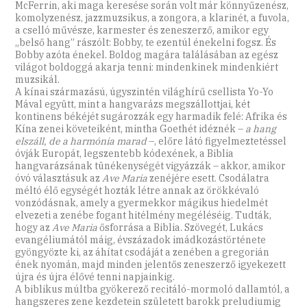
McFerrin, aki maga keresése során volt már könnyűzenész,
komolyzenész, jazzmuzsikus, a zongora, a klarinét, a fuvola,
a cselló művésze, karmester és zeneszerző, amikor egy
„belső hang” rászólt: Bobby, te ezentúl énekelni fogsz. És
Bobby azóta énekel. Boldog magára találásában az egész
világot boldoggá akarja tenni: mindenkinek mindenkiért
muzsikál.
A kínai származású, úgyszintén világhírű csellista Yo-Yo
Mával együtt, mint a hangvarázs megszállottjai, két
kontinens békéjét sugározzák egy harmadik felé: Afrika és
Kína zenei követeiként, mintha Goethét idéznék –
a hang
elszáll, de a harmónia marad
–, előre látó figyelmeztetéssel
óvják Europát, legszentebb kódexének, a Biblia
hangvarázsának tünékenységét vigyázzák – akkor, amikor
óvó választásuk az
Ave Maria
zenéjére esett. Csodálatra
méltó élő egységét hozták létre annak az örökkévaló
vonzódásnak, amely a gyermekkor mágikus hiedelmét
elvezeti a zenébe fogant hitélmény megéléséig. Tudták,
hogy az
Ave Maria
ősforrása a Biblia. Szövegét, Lukács
evangéliumától máig, évszázadok imádkozástörténete
gyöngyözte ki, az áhítat csodáját a zenében a gregorián
ének nyomán, majd minden jelentős zeneszerző igyekezett
újra és újra élővé tenni napjainkig.
A biblikus múltba gyökerező recitáló-mormoló dallamtól, a
hangszeres zene kezdetein született barokk preludiumig