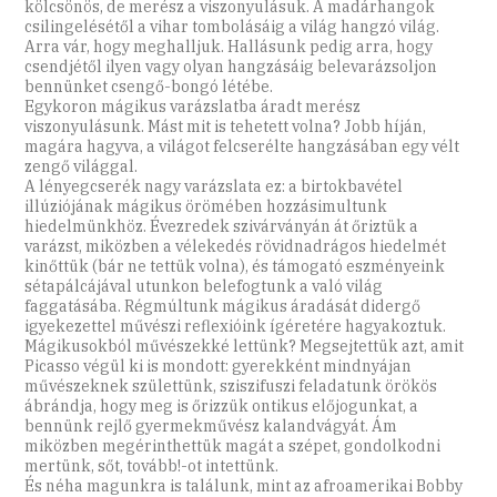
kölcsönös, de merész a viszonyulásuk. A madárhangok
csilingelésétől a vihar tombolásáig a világ hangzó világ.
Arra vár, hogy meghalljuk. Hallásunk pedig arra, hogy
csendjétől ilyen vagy olyan hangzásáig belevarázsoljon
bennünket csengő-bongó létébe.
Egykoron mágikus varázslatba áradt merész
viszonyulásunk. Mást mit is tehetett volna? Jobb híján,
magára hagyva, a világot felcserélte hangzásában egy vélt
zengő világgal.
A lényegcserék nagy varázslata ez: a birtokbavétel
illúziójának mágikus örömében hozzásimultunk
hiedelmünkhöz. Évezredek szivárványán át őriztük a
varázst, miközben a vélekedés rövidnadrágos hiedelmét
kinőttük (bár ne tettük volna), és támogató eszményeink
sétapálcájával utunkon belefogtunk a való világ
faggatásába. Régmúltunk mágikus áradását didergő
igyekezettel művészi reflexióink ígéretére hagyakoztuk.
Mágikusokból művészekké lettünk? Megsejtettük azt, amit
Picasso végül ki is mondott: gyerekként mindnyájan
művészeknek születtünk, sziszifuszi feladatunk örökös
ábrándja, hogy meg is őrizzük ontikus előjogunkat, a
bennünk rejlő gyermekművész kalandvágyát. Ám
miközben megérinthettük magát a szépet, gondolkodni
mertünk, sőt, tovább!-ot intettünk.
És néha magunkra is találunk, mint az afroamerikai Bobby