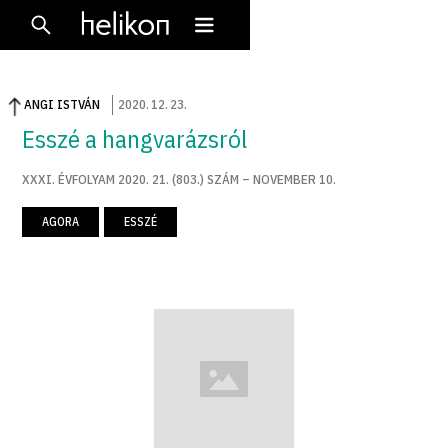
ANGI ISTVÁN
2020
.
12
.
23
.
Esszé a hangvarázsról
XXXI. ÉVFOLYAM 2020. 21. (803.) SZÁM – NOVEMBER 10.
AGORA
ESSZÉ