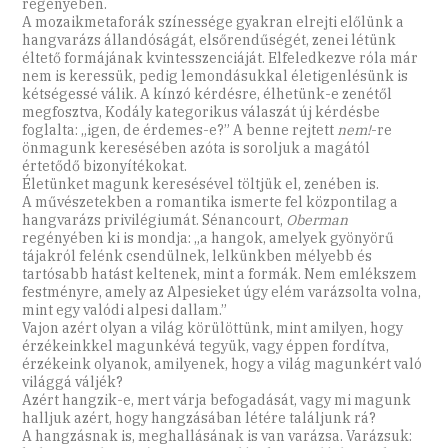
regényében.
A mozaikmetaforák színessége gyakran elrejti előlünk a
hangvarázs állandóságát, elsőrendűségét, zenei létünk
éltető formájának kvintesszenciáját. Elfeledkezve róla már
nem is keressük, pedig lemondásukkal életigenlésünk is
kétségessé válik. A kínzó kérdésre, élhetünk-e zenétől
megfosztva, Kodály kategorikus válaszát új kérdésbe
foglalta: „igen, de érdemes-e?” A benne rejtett
nem!
-re
önmagunk keresésében azóta is soroljuk a magától
értetődő bizonyítékokat.
Életünket magunk keresésével töltjük el, zenében is.
A művészetekben a romantika ismerte fel központilag a
hangvarázs privilégiumát. Sénancourt,
Oberman
regényében ki is mondja: „a hangok, amelyek gyönyörű
tájakról felénk csendülnek, lelkünkben mélyebb és
tartósabb hatást keltenek, mint a formák. Nem emlékszem
festményre, amely az Alpesieket úgy elém varázsolta volna,
mint egy valódi alpesi dallam.”
Vajon azért olyan a világ körülöttünk, mint amilyen, hogy
érzékeinkkel magunkévá tegyük, vagy éppen fordítva,
érzékeink olyanok, amilyenek, hogy a világ magunkért való
világgá váljék?
Azért hangzik-e, mert várja befogadását, vagy mi magunk
halljuk azért, hogy hangzásában létére találjunk rá?
A hangzásnak is, meghallásának is van varázsa. Varázsuk: