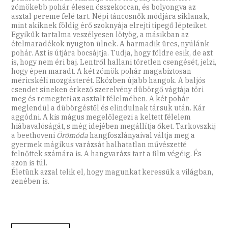
zömökebb pohár élesen összekoccan, és bolyongva az
asztal pereme felé tart. Népi táncosnők módjára siklanak,
mint akiknek földig érő szoknyája elrejti tipegő lépteiket.
Egyikük tartalma veszélyesen lötyög, a másikban az
ételmaradékok nyugton ülnek. A harmadik üres, nyúlánk
pohár. Azt is útjára bocsájtja. Tudja, hogy földre esik, de azt
is, hogy nem éri baj. Lentről hallani töretlen csengését, jelzi,
hogy épen maradt. A két zömök pohár magabiztosan
méricskéli mozgásterét. Eközben újabb hangok. A baljós
csendet síneken érkező szerelvény dübörgő vágtája töri
meg és remegteti az asztalt félelmében. A két pohár
meglendül a dübörgéstől és elindulnak társuk után. Kár
aggódni. A kis mágus megelőlegezi a keltett félelem
hiábavalóságát, s még idejében megállítja őket. Tarkovszkij
a beethoveni
Örömóda
hangfoszlányaival váltja meg a
gyermek mágikus varázsát halhatatlan művészetté
felnőttek számára is. A hangvarázs tart a film végéig. És
azon is túl.
Életünk azzal telik el, hogy magunkat keressük a világban,
zenében is.