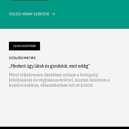
ÖSSZES HÓNAP SZERZŐJE
LEGOLVASOTTABB
SZÖLLŐSI MÁTYÁS
„Mindent úgy látok és gondolok, mint eddig”
Mivel tökéletesen tisztában voltam a betegség
lefolyásával és végkimenetelével, miután túlestem a
kezdeti sokkon, választhattam két út között.
1
2
3
4
5
6