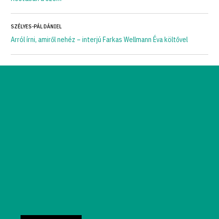
SZÉLYES-PÁL DÁNIEL
Arról írni, amiről nehéz – interjú Farkas Wellmann Éva költővel