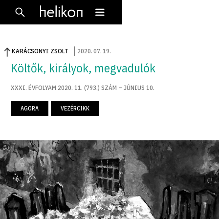
KARÁCSONYI ZSOLT
2020
.
07
.
19
.
Költők, királyok, megvadulók
XXXI. ÉVFOLYAM 2020. 11. (793.) SZÁM – JÚNIUS 10.
AGORA
VEZÉRCIKK