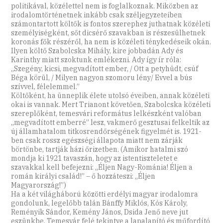
politikával, közélettel nem is foglalkoznak. Miközben az
irodalomtörténetnek inkább csak széljegyzeteiben
számontartott költők is fontos szerephez juthatnak közéleti
személyiségként, sőt dicsérő szavakban is részesülhetnek
koronás fők részéről, ha nem is közéleti ténykedéseik okán.
Ilyen költő Szabolcska Mihály, kire jobbadán Ady és
Karinthy miatt szoktunk emlékezni. Ady így ír róla:
„Szegény, kicsi, megvadított ember, / Ott a petyhüdt, csúf
Béga körül, / Milyen nagyon szomoru lény/ Evvel a bús
szívvel, félelemmel.”
Költőként, ha ünneplik élete utolsó éveiben, annak közéleti
okai is vannak. Mert Trianont követően, Szabolcska közéleti
szereplőként, temesvári református lelkészként valóban
„megvadított emberré” lesz, vakmerő gesztusai felkeltik az
új államhatalom titkosrendőrségének figyelmét is. 1921-
ben csak rossz egészségi állapota miatt nem zárják
börtönbe, tartják házi őrizetben. (Amikor hatalmi szó
mondja ki 1921 tavaszán, hogy az istentiszteletet e
szavakkal kell befejezni: „Éljen Nagy-Románia! Éljen a
román királyi család!” – ő hozzáteszi: „Éljen
Magyarország!”)
Ha a két világháború közötti erdélyi magyar irodalomra
gondolunk, legelőbb talán Bánffy Miklós, Kós Károly,
Reményik Sándor, Kemény János, Dsida Jenő neve jut
eszünkbe, Temesvár felé tekintve a lapalapító és műfordító