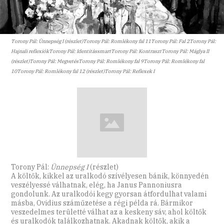
Torony Pál: Ünnepség I (részlet)Torony Pál: Romlékony fal 11Torony Pál: Fal 2Torony Pál:
Hajnali reflexiókTorony Pál: IdentitássmartTorony Pál: KontrasztTorony Pál: Máglya II
(részlet)Torony Pál: MegvetésTorony Pál: Romlékony fal 9Torony Pál: Romlékony fal
10Torony Pál: Romlékony fal 12 (részlet)Torony Pál: Reflexek I
Torony Pál:
Ünnepség I
(részlet)
A költők, kikkel az uralkodó szívélyesen bánik, könnyedén
veszélyessé válhatnak, elég, ha Janus Pannoniusra
gondolunk. Az uralkodói kegy gyorsan átfordulhat valami
másba, Ovidius száműzetése a régi példa rá. Bármikor
veszedelmes területté válhat az a keskeny sáv, ahol költők
és uralkodók találkozhatnak. Akadnak költők, akik a