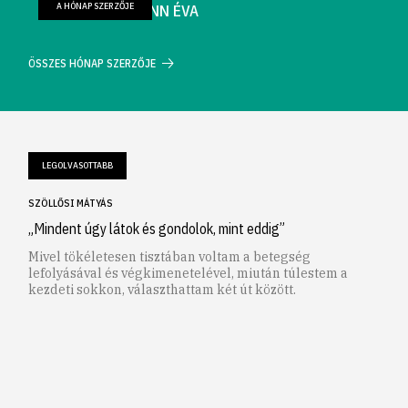
A HÓNAP SZERZŐJE
FARKAS WELLMANN ÉVA
ÖSSZES HÓNAP SZERZŐJE
LEGOLVASOTTABB
SZÖLLŐSI MÁTYÁS
„Mindent úgy látok és gondolok, mint eddig”
Mivel tökéletesen tisztában voltam a betegség
lefolyásával és végkimenetelével, miután túlestem a
kezdeti sokkon, választhattam két út között.
1
2
3
4
5
6