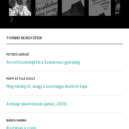
TOVÁBBI BEJEGYZÉSEK
PETRES GERGŐ
Arcod közelségétől a Szaturnusz gyűrűjéig
PAPP ATTILA ZSOLT
Még mindig itt, avagy a nosztalgia diszkrét bája
A hónap sikerkönyvei (június, 2026)
NÁNIA HANNA
Rostában a szem