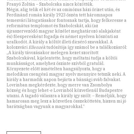
Franyó Zoltán – Szabolcska nincs közöttük.
Mégis, alig telik el két év az ominózus házi őrizet után, és
Ferdinánd román király 1923 őszén tett háromnapos
temesvári látogatásakor fontosnak tartja, hogy felkeresse a
református templomot és Szabolcskát, aki (az
újraszerveződő magyar közélet meghatározó alakjaként
és) főesperesként fogadja és német nyelven köszönti az
uralkodót. A király a költőt illeti dicsérő szavakkal. A
kolozsvári
Ellenzék
tudósítója így számol be a találkozásról:
„A király távozásakor melegen kezet szorított
Szabolcskával, kijelentette, hogy méltatni tudja a költői
munkásságot, amelyhez őszinte szívből gratulál.
Környezete előtt ismételten hangsúlyozta, hogy a
melodikus csengésű magyar nyelv mennyire tetszik neki. A
király a harmadik napon bejárta a bánsági sváb falvakat.
Lovrinban megkérdezte, hogy merre van Zsombolya
község és hogy lehet-e Lovrinból közvetlenül Budapestre
utazni. A tagadó válaszra a király igy szólt: – Reméljük, hogy
hamarosan meg lesz a közvetlen összeköttetés, hiszen mi jó
barátságban vagyunk a magyarokkal.”