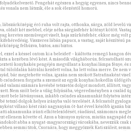
, folyadékelvezető. Pengehát egészen a hegyig egyenes, nincs benne
zés vonala nem látszik, éle a sok élezéstől homorú.
, lábszárközépig érő ruha volt rajta, otthonka, sárga, zöld levelű v
tva, oldalt két zsebbel, eléje néha sárgásfehér kötényt kötött. Vasta
ag keretes szemüveget viselt, haja szürkésfehér, ekkor még volt p
s kifehéredésig. Visszeres lábán papucs, a vastag, saját készítésű 
árközépig felhúzva, biztos, ami biztos.
el, ezzel a késsel ontom ki a beleidet! – kiáltotta remegő hangon dé
zta a kezében lévő kést. A második világháborús, felcsatolható sz
eztető konyhakés pengéjén megvillant a konyhai lámpa fénye, é
tal túloldalán hátrálni kezdett volna, ha lett volna merre. De nem v
yád, bár megtehette volna, igazán nem szokott Satrafinaként visel
b csöndesen forgatta a szemeit az egyik konyhai hokedlin üldögélv
ád valami számára kevésbé tetszetős dolgot mondott, állított, vagy
zett. Nem szólt bele a világ folyásába, végeredményben a család 
ozott bele látványosan, inkább csöndes aknamunkát folytatva intéz
bé tetsző dolgok helyes irányba való terelését. A felcsatolt gyalogs
nyként villanó kést rázó nagyanyám öt-hat évvel később igazán biz
latti aknamunka iránti elköteleződését, ráadásul, számomra megl
zt ellenem követte el. Azon a bizonyos nyáron, miután nagyapád 
ándokolt abba a nyugat-magyarországi városkába, nevezzük csak n
 ebben semmi titok, Csornára, hogy meggyőzzék Kati szüleit, sem