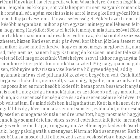
örténni lányukkal, ha elengedik velem Vásárhelyre, és nem fogják
ni, lenyelni és kiköpni, sőt, voltaképpen mi sem vagyunk románok
k románul, sőt, apám szerint szinte arról is meg kellett győzni Kati
nem itt fogja elveszteni a lánya a szüzességet. Főként azért nem, te
 később magamban, mikor apám egyszer mintegy mellékesen felró
, hogy még lánykikérőbe is el kellett menjen miattam, szóval főké
mert akkor maximum már csak én voltam az, aki bármiféle szüzes
zthetett, hiszen Kati ezen már pár évvel korábban jóízűen átesett, s
n, mikor kissé hitetlenkedve, hogy ez most mégis megtörténik, már
tsd, még nem az, hanem hogy Kati meg én közösen, mindenféle szül
yelet nélkül megérkeztünk Vásárhelyre, szóval akkor nagyanyám á
e mindenre kiterjedő aknamunkába kezdett. Míg nagyapám magá
sen, többnyire udvariasan viselkedett a hölgyvendéggel, addig
nyámnak már az első pillanattól kezdve a begyében volt. Csak üld
orgatva a hokedlin, nem szólt, viszont úgy figyelte, mint az udvar f
a naposcsibét, és mint később kiderült, kétnaponta beszámolt any
t is rontja meg drága fiúunokájukat ez az idősebb nő, így mondta, 
bb nő, aki szerencsétlenségükre és az én szerencsémre két évvel 
bb volt nálam. És mindeközben hallgathattam Katit is, aki nem értv
legalábbis úgy téve, mint aki semmit sem ért, esténként, mikor csö
y esetlen simogatások után rendre utasított, hogy most már hagy
ennek így semmi értelme sincs, szóval esténként kifejtette, mennyi
séges vele az én drága jó nagyanyám. Az ellenségeskedés elsősor
t ki, hogy pakolgatták a szennyest. Mármint Kati szennyesét. Kati be
szobában a mosdó alatt elhelyezett szennyeskosárba a bugyiját, mel