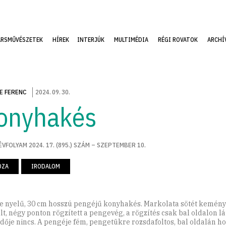
ÁRSMŰVÉSZETEK
HÍREK
INTERJÚK
MULTIMÉDIA
RÉGI ROVATOK
ARCHÍ
E FERENC
2024
.
09
.
30
.
onyhakés
ÉVFOLYAM 2024. 17. (895.) SZÁM – SZEPTEMBER 10.
ÓZA
IRODALOM
e nyelű, 30 cm hosszú pengéjű konyhakés. Markolata sötét kemény
lt, négy ponton rögzített a pengevég, a rögzítés csak bal oldalon lá
dője nincs. A pengéje fém, pengetükre rozsdafoltos, bal oldalán ho