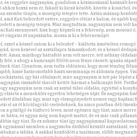
át, és reggelre nagyanyám, gondolom a kézimosásnál használt keve
ő ahhoz hozzá nem ér, fakadt ki kicsit később, kivette a kosárból, é
san szembe tűnjön, a mosógép tetejére tette. Aztán másnap kezdődö
ől, amit Kati behordott estére, reggelre eltűnt a halom, és újabb ku
edett a mosógép tetején. Mint megtudtam, nagyanyám nem volt ha
ni Kati szennyesét, hisz hogy képzeli ez a fehérnép, nem mosónő ő,
jét ringatni itt napszámba, mossa is ki a fehérneműjét.
tóban is állt, így elzárta a menekülés egyetlen lehetséges útját. És nagyapám hiába viselkedett általában úgy, mint egy elszegényedett nemes vagy hajdani földesúr, aki nem nézi el az őt körülugráló cselédeknek, ha nincs pontban déli tizenkettőkor az asztalon a gőzölgő és tűzforró leves, most egészen úgy tűnt, nincs merre lépjen, se előre, se hátra, és ugyan még nem kapott mattot, de ez már csak pillanatok kérdése. Legalábbis úgy tűnt. És ez sokszor tűnt így nagyapámmal kapcsolatosan, mikor ültünk egymással szemben a nagyszoba diófából készült asztalánál, és tologattuk a sakkbábukat a táblán. A sakkal kezdődött a tanításom, előbb megtanultam felrakni a bábukat, a parasztokat, a tiszteket, a királyt és természetesen a mozgékony királynét, és persze nem királynőt, nagyapám egyszerűen királynénak nevezte, és bár – ezt már talán te is tudod – a királyhoz képest sokkal aktívabb, erősebb, félelmetesebb, nagyapám mégis mindig a királyról áradozott hosszan és kitartóan, mintha egyszerűen nem vette volna tudomásul annak szabályszerű töketlenségét. Lehet, hogy ez volt a probléma, legalábbis a szemléletben, mivel én mindig a királynőmet védtem, igyekeztem eldugni a válogatott parasztok sűrűjében, néha még jól képzett tiszteket is köréje rendeztem, mivel mindig az volt az elképzelésem, hogy majd onnan, jól kitervelten török ki, és ütöm le nagyapám kevésbé figyelmes gyalogjait, védtelenül hagyott tisztjeit. Sohasem számoltam azzal, hogy ezzel nagyapám is mindig számolt, s míg én többnyire két-három lépést láttam előre, főként a sajátjaimat, addig az öreg nemcsak a saját lépéseivel tervezett, hanem az enyémekkel is. Igazi cézár volt a csatamezőn, nem ismert kegyelmet, hiába tömörültem be gyalogjaimmal egy-egy jól kitalált stratégia alapján valamely sarokba, nagyapám római légiói határozott lovassági támadással törték fel védekezésemet, késztettek meggondolatlan és gyakorta dühös kitámadásokra, hogy aztán a teljes védelmemet szétzilálva kényére-kedvére vehesse le megfutamodott gyalogjaimat, menekülő tisztjeimet. Nem volt kegyelem, általában mindig bekövetkezett az elkerülhetetlen vég, csupán némely alkalmakkor tűnt úgy, hogy mindjárt, már csak pár lépésnyi távolságba kerülök egy olyannyira vágyott patthelyzettől, de ez mindig csak úgy tűnt, sosem következett be. Holott, ezt mindenképpen meg kell jegyeznem, nem adta könnyen magát apád, egészen bűvkörébe kerített a játék, és bármelyik matchboxomat, még a nyitható ajtójú, piros színű Ford Escortomat is odaadtam volna, sőt, az egész indiános műanyagkészletemet is, ha csak egyszer, egyetlenegyszer is győzelmet aratok dédapád seregei felett. És aztán váratlanul a szerencse segítőmül szegődött. Egyik iskolai délelőttön, mikor a szünetben Dengellel és Hajdúval azon vitatkoztunk, ki legyen Asterix, Obelix és Hasarengazfix, és ugyan testalkatunkat tekintve leginkább Dengel Laci lehetett volna Asterix, ha nem is magasságát, inkább soványságát tekintve, mivel Hajdú meg én húsosabbak és hájasabbak voltunk, szóval egyáltalán nem tudtunk dönteni, és végül egy versenyfutásban egyeztünk ki, hogy aki a leggyorsabban ér be a menzára, az lesz Asterix, a második Obelix, végül az utolsó Hasarengazfix, és ebbe egészen belenyugodtunk. Tehát egyik iskolai délelőttön nekilódultunk a menza irányába, sötétkék egyenruhánk zakója csak úgy lobogott, miközben átverettünk a nagyudvaron, és diadalittas mosollyal az élre kerültem az utolsó pár méteren, mikor Réka, az osztály kitűnő tanulója és egyben Dengel, Hajdú és jómagam szerelmének tárgya belibbent előttünk a menzára, és becsukta maga mögött az ajtót. Elsőként értem célba, ennek tökéletes bizonyítéka volt, hogy magam elé tartott kézzel nem sikerült eltalálnom az üveges ajtó rácsozatát, sokkal inkább az egyik négyszögletes ablaktáblát, ami aztán hatalmas csörömpöléssel kitört, és a versenyt ugyan megnyerve, de kókadt fülű és vérző csuklójú Asterixként álldogáltam aztán az iskola igazgatójának előszobájában. Május vége felé jártunk, borús, komor, esős nap volt. Azért emlékszem olyan pontosan minden részletre, mert az esőcseppek nekiverődtek az ablaküvegnek a folyosón, mikor kihallgatásra mentem. Az előszobában kellett várnom. Ezen a csütörtöki napon, május huszonhetedikén, különösen soká kellett várnom. Bizonyos oknál fogva pontosan emlékszem a dátumra, az előszobában ugyanis – ahol természetesen állva kellett várnom, míg úgy éreztem, combcsontom a törzsembe fúródik – egy naptár lógott. Az ajtó melletti fogason ott lógtak a tanárok, az igazgatóhelyettes és az igazgató köpenyei. Szemügyre vettem egyenként minden ráncot. Láttam például, hogy a nedves gallérról esőcsepp függ alá, s bár igen nevetségesen hangzik, hallatlan izgalommal lestem, vajon az esőcsepp a ránc medrében folyik-e le, vagy továbbra is dacol a nehézkedési törvénnyel. Percekig bámultam mozdulatlanul az esőcseppet, mintha az életem függne tőle, s mikor végre lepergett, a gombokat kezdtem számolni a kabátokon. Nyolc volt az egyik köpenyen, nyolc a másikon, tíz a harmadikon. Hirtelen megakadt a szemem valamin. Észrevettem, hogy az egyik köpeny oldalzsebe kidagad. Közelebb léptem, s úgy láttam, hogy a duzzadás négyzetes formájából helyesen következtetek arra a tárgyra, melyet a zseb magában rejt. Könyv van a zsebben. Egy kis nyomás, könnyed, óvatos mozdulat, s hirtelen kezemben fogtam a meglehetősen kis terjedelmű könyvecskét. Egy sakk-könyv volt, százötven mesterjátszma gyűjteménye. Megremegtem az örömtől. A kötetet a hátam mögött a nadrágomba csúsztattam, ott, ahol az öv megtartja, és onnan lassan előrenyomtam a csípőm felé, hogy járás közben katonásan, a nadrágvarrásra simuló kézzel tarthassam. A rövid, de annál hangosabb kihallgatás és kioktatás, továbbá büntetés- és fegyelmi kiosztás már egyáltalán nem érdekelt, csupán arra figyeltem, nehogy feltűnjön, könyvet loptam, valakinek a tulajdonát elsajátítottam, és éppen ott lapul a nadrágomban, hozzásimulva a testemhez, és most szinte örültem, hogy nem vagyok olyan vézna mint Dengel, így legalább egészen észrevehetetlenné vált a könyv, mintha csak egy puha zsírpárna dudorodna, kissé ormótlan, de annál hihetőbb úszógumirészlet. A könyvben nem volt más, csak egyes mesterjátszmák puszta, négyszögletes diagrammája, s ezek alatt eleinte érthetetlen jelek: a2-a3, f1-g3. Algebrának éreztem, melyhez nem találtam meg a kulcsot, csak lassanként jöttem rá nyitjára, hogy az abc betűk a függőleges sorokat, a számok pedig 1-től 8-ig a vízszintes sorokat jelölik, és a bábuk mindenkori állását határozzák meg. Így aztán ezek a geometriai ábrák mégiscsak emberi nyelven szólaltak meg. Hetekig bújtam aztán a könyvet, és miután egyre jobban értettem a nyelvét, a jelek eleinte összefüggéstelen hálózata letisztult, áttekinthetővé vált, és újabb és újabb játszmákat követtem nyomon, titokban iskola után elővettem a sakktáblát, és számos játszmát lépegettem le, rögzítettem a taktikákat, a válaszlépéseket, sőt, mindenféle támadásokat, támadástípusokat, a védelem lehetőségeit, úgy készültem, mint még soha nagyapám ellen. De dédapád, nyugodtan állíthatom, nem érzékelt ebből semmit, mármint nem a hosszadalmas készülődésből, hogy hetekig kerültem az újabb és újabb játszmákat, hanem a magamra szedett tudásból, legalábbis a remélt tudásból, merthogy azért mégiscsak könyvből, tudós és ismert könyvből próbáltam okosságot lopni, hogy aztán jól megszorítsam, mi több, mattot adjak nagyapámnak – legalábbis ebben reménykedtem. Nem érzékelt mindebből semmit, mert mikor aztán felállítottuk egymással szemben nagyapám fehér római légióját és az én fekete gall seregemet, könnyedén és szinte fájdalommentesen, mintha előre meg lett volna írva, zajlott a királyok csatája. Nagyapám kinyúlt és megfogta a fehér király előtt álló parasztot, és előretolt két kockával, és aztán a királynő oldalán lévő parasztot is előretolta, azt csak eggyel, aztán én következtem, kiugrasztottam egymás mellé a két lovamat, erre a megnyitásra a könyv tanított meg, sejtettem, hogy egyszer még hasznát veszem, de sok időm nem volt gondolkozni, nagyapám már rögtön lépett is előre a királynő oldali futójával, és ahogy így, szinte gondolkodás nélkül lépegetett, kénytelen-kelletlen átvettem az ütemét, esélyem sem volt a saját ritmusomban játszani, minduntalan a nagyapámat figyeltem, aki kiszámítottan, feltehetőleg lépéseimet előre látva, sejtve haladt tovább a cél felé. Egyszer csak 