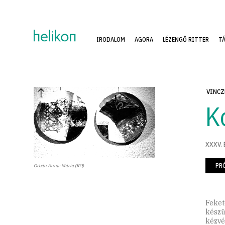
IRODALOM
AGORA
LÉZENGŐ RITTER
T
VINCZ
K
XXXV. 
PR
Orbán Anna-Mária (RO)
Feket
készü
kézvé