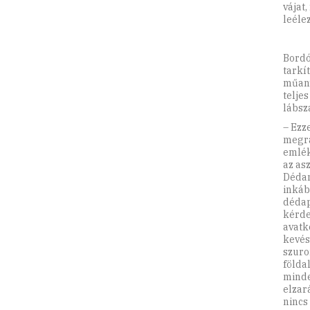
vájat
leéle
Bordó
tarkí
műany
telje
lábsz
– Ezz
megrá
emlék
az asz
Dédan
inkáb
dédap
kérde
avatk
kevés
szuro
földa
minde
elzar
nincs