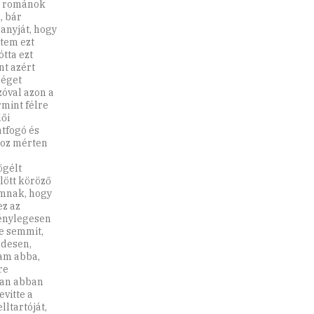
 a románok
, bár
 anyját, hogy
ttem ezt
tta ezt
nt azért
séget
zóval azon a
mint félre
ői
tfogó és
hoz mérten
ögélt
ölött köröző
ámnak, hogy
ez az
ténylegesen
e semmit,
ndesen,
jam abba,
re
ban abban
vitte a
ltartóját,