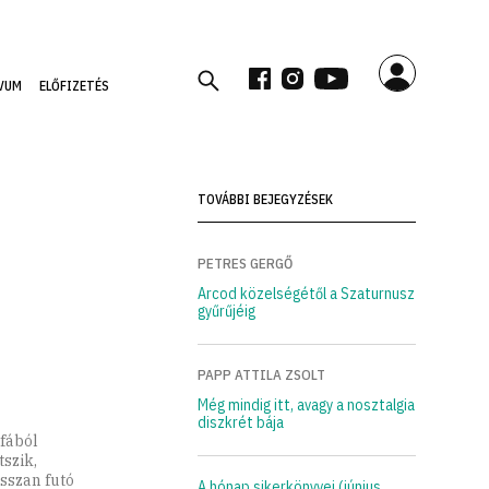
VUM
ELŐFIZETÉS
TOVÁBBI BEJEGYZÉSEK
PETRES GERGŐ
Arcod közelségétől a Szaturnusz
gyűrűjéig
PAPP ATTILA ZSOLT
Még mindig itt, avagy a nosztalgia
diszkrét bája
fából
tszik,
sszan futó
A hónap sikerkönyvei (június,