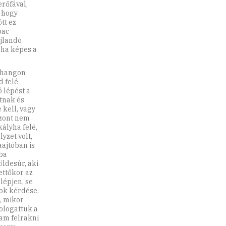
rőfával,
s hogy
tt ez
pac
jlandó
 ha képes a
úgy próbából sakkot adtam neki az egyik lovammal, de persze azonnal észrevette és levette a lovam, aztán egy pontos, nyikorgó mozdulattal odarakta szépen a tábla mellé az asztalra, aztán egyre-másra kezdte leszedni a figuráimat. Akármit léptem, mindig rögtön válaszolt, egy pillanatig sem gondolkozott, és mikor odakínáltam neki a futómat, hogy utána levehessem a királynőjét, akkor azért sem lépett oda, mintha pontosan tudta volna, hogy mit gondolok, mintha tudta volna előre, hogy mit akarok lépni. Nagyapám úgy lépdelt, úgy szedte le a bábuimat, mintha könyvből olvasná, mintha ő olvasta volna a könyvet és nem én, és mindeközben kezdtem elveszíteni a fejemet, hiszen az a könnyedség, mellyel nagyapám teljes fegyverzetben felvonuló tudásomat kezelte, dühítő volt, egyre dühösebb lettem, tajtékzottam, és mikor láttam, egy lépésen belül mattot ad, már-már arra gondoltam, hogy egy jól irányzott mozdulattal lekapom a tábláról a fehér királ