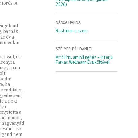
 törés. A
2026)
NÁNIA HANNA
irágokkal
Rostában a szem
g, barnás
ár év a
pamutzokni
SZÉLYES-PÁL DÁNIEL
danyád, és
Arról írni, amiről nehéz – interjú
uronyra
Farkas Wellmann Éva költővel
s nagyapám
olt.
kedni,
e, ha
 neadjisten
ügyeibe sem
te a neki
ági
onyította a
epő módon,
és nagyanyád
evén, hisz
mi gond nem