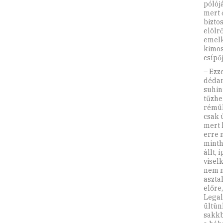
pólój
mert 
bizto
elölr
emelk
kimos
csípő
– Ezzel, ezzel a késsel ontom ki a beleidet! – kiáltotta ismételten remegő hangon dédanyád, üres kezével az asztallapra támaszkodott, és a késsel dédapád felé suhintott. Amaz, minthogy hátrafelé nem volt merre, tett néhány oldalazó lépést a tűzhely felé, s ahogy a kamraajtó fölötti neon fénye ráesett, igazán sápadtnak és rémültnek tűnt. Gyanítom, nem tudta eldönteni, hogy most tényleg félnie kell, vagy csak újabb, kissé határozottabb hiszti szemtanúja és áldozata éppen. Viszont nem mert kockáztatni, így hát oldalazott, mire nagyanyám is tett pár lépést a kályha felé, erre nagyapám visszafelé táncolt kettőt-hármat a balkonajtó felé. Patthelyzet volt, minthogy nagyanyám nem csak az asztal túlsó oldalán, egyúttal a konyhaaj