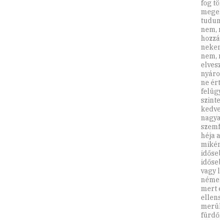
fog t
megen
tudun
nem, 
hozzá
nekem
nem, 
elves
nyáro
ne ér
felüg
szint
kedve
nagya
szemf
héja 
mikén
időse
időse
vagy 
némel
mert 
ellen
merül
fürdő