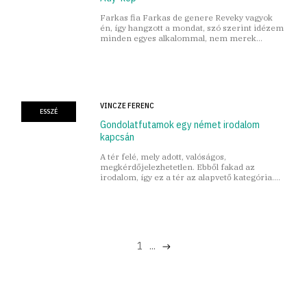
Farkas fia Farkas de genere Reveky vagyok
én, így hangzott a mondat, szó szerint idézem
minden egyes alkalommal, nem merek
téveszteni, ahogy sohasem mertem
VINCZE FERENC
ESSZÉ
Gondolatfutamok egy német irodalom
kapcsán
A tér felé, mely adott, valóságos,
megkérdőjelezhetetlen. Ebből fakad az
irodalom, így ez a tér az alapvető kategória.
Non plus ultra.
1
...