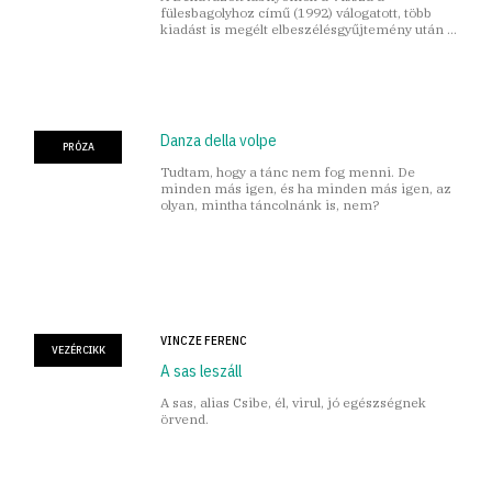
fülesbagolyhoz című (1992) válogatott, több
kiadást is megélt elbeszélésgyűjtemény után a
legvaskosabb Bodor-kötet
Danza della volpe
PRÓZA
Tudtam, hogy a tánc nem fog menni. De
minden más igen, és ha minden más igen, az
olyan, mintha táncolnánk is, nem?
VINCZE FERENC
VEZÉRCIKK
A sas leszáll
A sas, alias Csibe, él, virul, jó egészségnek
örvend.