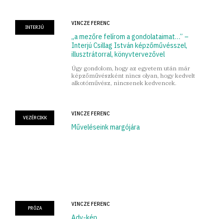
VINCZE FERENC
INTERJÚ
„a mezőre felírom a gondolataimat…” –
Interjú Csillag István képzőművésszel,
illusztrátorral, könyvtervezővel
Úgy gondolom, hogy az egyetem után már
képzőművészként nincs olyan, hogy kedvelt
alkotóművész, nincsenek kedvencek.
VINCZE FERENC
VEZÉRCIKK
Műveléseink margójára
VINCZE FERENC
PRÓZA
Ady-kép