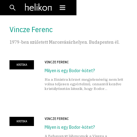
Vincze Ferenc
1979-ben született Marosvásárhelyen. Budapesten él.
VINCZE FERENC
KRITIKA
Milyen is egy Bodor-kötet?
Ha a Sinistra körzet megjelenéséig nem lett
volna teljesen egyértelmű, onnantól kezdve
kristálytisztán látszik, hogy Bodor
kompozíciókban gondolkodik
VINCZE FERENC
KRITIKA
Milyen is egy Bodor-kötet?
A Behavazott lábnyomok a Vissza a