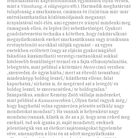
tematizálásával kapcsolódhatnak egymáshoz olyan versek,
mint a
Visszhang
,
A világvégén
stb.). Harmadik meghatározó
tulajdonság a szarkazmus, cinizmus és (ön)irónia már-már
szétválaszthatatlan közlésmódjainak megannyi
árnyalatával való élés, ami egyszerre irányul mindenki meg
önmagunk ellen, és leplez (le) sebezhetőséget. Gyakori
gondolatvezetési technika a kötetben, hogy önkitárulkozó
megnyilatkozások ezeket szarkasztikusan vagy ironikusan
érvénytelenítő sorokkal váltják egymást – az egyes
esetekben erőltetett (vagy az eljárás gyakoriságából
fakadóan kiszámítható) versvégi csattanóknál sokkal
hitelesebb feszültséget termel ez a fajta elbizonytalanítás,
lebegtetés, mint például a kötetzáró
Metró
című versben:
„szenvedsz, de úgyis hiába,/ mert az ébredő tavaszban/
mindenképp boldog leszel,/ küzdhetsz ellene, falat
kaparhatsz,/ sírhatsz is, de megérzed azt a levegőt/ és
boldog leszel, te szerencsétlen,/ te boldogtalan.”
Szimpatikus, amikor Kemény Zsófi vállalja mindezeket,
mint például a
Kamaszvers
ben („Olyan fiatal vagyok még,/
hogy hagyhattál volna egyszerűen jelentés nélküli/ nagy
mondatokat mondani”). Ha vannak is helyenként nagy
mondatai (vannak, klisék is, de az a jó, hogy nem reked meg
ezeknél, tud sok igazán jó, saját mondatot), ezeknek
jelentőségük van az életkori sajátosságokat figyelembe
véve, amennyiben a lírai én az adott megnyilatkozás