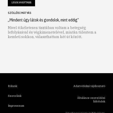
LEGOLVASOTTABB
SZÖLLŐSI MÁTYÁS
„Mindent úgy látok és gondolok, mint eddig”
Mivel tökéletesen tisztában voltam a betegség
lefolyásával és végkimenetelével, miután túlestem a
kezdeti sokkon, választhattam két út között.
1
2
3
4
5
6
Rólunk
Adatvédelmi tájékoztató
Szerzőink
Általános szerződési
feltételek
Impresszum