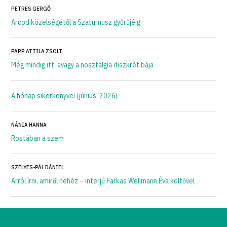
PETRES GERGŐ
Arcod közelségétől a Szaturnusz gyűrűjéig
PAPP ATTILA ZSOLT
Még mindig itt, avagy a nosztalgia diszkrét bája
A hónap sikerkönyvei (június, 2026)
NÁNIA HANNA
Rostában a szem
SZÉLYES-PÁL DÁNIEL
Arról írni, amiről nehéz – interjú Farkas Wellmann Éva költővel