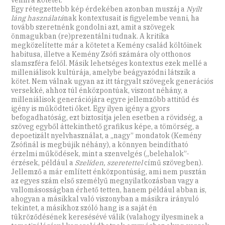
venni a kötetet.
Egy rétegzettebb kép érdekében azonban muszáj a
Nyílt
láng használatá
nak kontextusait is figyelembe venni, ha
tovább szeretnénk gondolni azt, amit a szövegek
önmagukban (re)prezentálni tudnak. A kritika
megközelítette már a kötetet a Kemény család költőinek
habitusa, illetve a Kemény Zsófi számára oly otthonos
slamszféra felől. Másik lehetséges kontextus ezek mellé a
milleniálisok kultúrája, amelybe beágyazódni látszik a
kötet. Nem válnak ugyan az itt tárgyalt szövegek generációs
versekké, ahhoz túl énközpontúak, viszont néhány, a
milleniálisok generációjára egyre jellemzőbb attitűd és
igény is működteti őket. Egy ilyen igény a gyors
befogadhatóság, ezt biztosítja jelen esetben a rövidség, a
szöveg egyből áttekinthető grafikus képe, a tömörség, a
depoetizált nyelvhasználat, a „nagy” mondatok (Kemény
Zsófinál is megbújik néhány), a könnyen beindítható
érzelmi működések, mint a szenvelgés („belehalok”-
érzések, például a
Szelíden, szeretettel
című szövegben).
Jellemző a már említett énközpontúság, ami nem pusztán
az egyes szám első személyű megnyilatkozásban vagy a
vallomásosságban érhető tetten, hanem például abban is,
ahogyan a másikkal való viszonyban a másikra irányuló
tekintet, a másikhoz szóló hang is a saját én
tükröződésének keresésévé válik (valahogy ilyesminek a