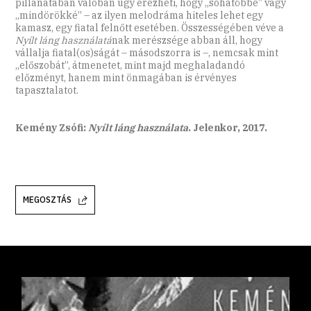
pillanatában valóban úgy érezheti, hogy „sohatöbbé” vagy
„mindörökké” – az ilyen melodráma hiteles lehet egy
kamasz, egy fiatal felnőtt esetében. Összességében véve a
Nyílt láng használatá
nak merészsége abban áll, hogy
vállalja fiatal(os)ságát – másodszorra is –, nemcsak mint
„előszobát”, átmenetet, mint majd meghaladandó
előzményt, hanem mint önmagában is érvényes
tapasztalatot.
Kemény Zsófi:
Nyílt láng használata
. Jelenkor, 2017.
MEGOSZTÁS