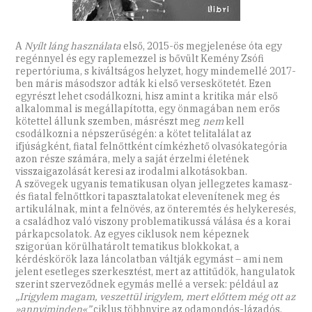
A
Nyílt láng használata
első, 2015-ös megjelenése óta egy
regénnyel és egy raplemezzel is bővült Kemény Zsófi
repertóriuma, s kiváltságos helyzet, hogy mindemellé 2017-
ben máris másodszor adták ki első verseskötetét. Ezen
egyrészt lehet csodálkozni, hisz amint a kritika már első
alkalommal is megállapította, egy önmagában nem erős
kötettel állunk szemben, másrészt meg
nem
kell
csodálkozni a népszerűségén: a kötet telitalálat az
ifjúságként, fiatal felnőttként címkézhető olvasókategória
azon része számára, mely a saját érzelmi életének
visszaigazolását keresi az irodalmi alkotásokban.
A szövegek ugyanis tematikusan olyan jellegzetes kamasz-
és fiatal felnőttkori tapasztalatokat elevenítenek meg és
artikulálnak, mint a felnövés, az önteremtés és helykeresés,
a családhoz való viszony problematikussá válása és a korai
párkapcsolatok. Az egyes ciklusok nem képeznek
szigorúan körülhatárolt tematikus blokkokat, a
kérdéskörök laza láncolatban váltják egymást – ami nem
jelent esetleges szerkesztést, mert az attitűdök, hangulatok
szerint szerveződnek egymás mellé a versek: például az
„Irigylem magam, veszettül irigylem, mert előttem még ott az
»annyiminden«”
ciklus többnyire az odamondós-lázadós,