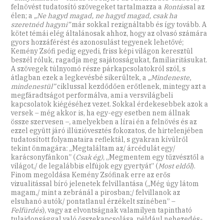
felnövést tudatosító szövegeket tartalmazza a
Rontás
sal az
élen; a
„Ne hagyd magad, ne hagyd magad, csak ha
szeretnéd hagyni”
már sokkal rezignáltabb és így tovább. A
kötet témái elég általánosak ahhoz, hogy az olvasó számára
gyors hozzáférést és azonosulást tegyenek lehetővé;
Kemény Zsófi pedig egyedi, friss képi világon keresztül
beszél róluk, ragadja meg sajátosságukat, familiaritásukat.
A szövegek túlnyomó része párkapcsolatokról szól, s
átlagban ezek a legkevésbé sikerültek, a
„Mindeneste,
mindenestül”
ciklussal kezdődően erőtlenek, mintegy azt a
megfáradtságot performálva, ami a versvilágbeli
kapcsolatok kiégéséhez vezet. Sokkal érdekesebbek azok a
versek – még akkor is, ha egy-egy esetben nem állnak
össze szervesen –, amelyekben a lírai én a felnövés és az
ezzel együtt járó illúzióvesztés fokozatos, de hirtelenjében
tudatosított folyamataira reflektál, s gyakran kívülről
tekint önmagára: „Megtaláltam az/ árcédulát egy/
karácsonyfánkon” (
Csak ég)
, „Megmentem egy tűzvésztől a
világot,/ de legalábbis elfújok egy gyertyát” (
Most eldől
).
Finom megoldása Kemény Zsófinak erre az erős
vizualitással bíró jelenetek felvillantása („Még úgy látom
magam,/ mint a zebránál a pirosban;/ felvillanok az
elsuhanó autók/ pontatlanul érzékelt színében” –
Felfürdés
), vagy az elvontságnak valamilyen tapintható
tulajdonsággal való összekapcsolása, például nehezedés-