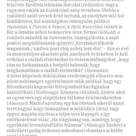
felnövés-fürdővíz lefolyása láncolat (
Felfürdés
), vagy a
ragacsos emlék az
Emlék
című szép versében. Utóbbi a
családról szóló versek közé tartozik, az amelyhez való hol
konfliktusos, hol nosztalgikus viszonyulás példái a
Hamisítás
, a
Fürelíz
, a
Fekete,
a
Dédi, Kata
című versek is.
Bár a lázadás néhol beismerten üres, formai (
Kőhold
), a
romboló szándék az önteremtés, önmegalkotás, a saját
pozíció megtalálásának igényét („Korszakot alkotok
magamnak,/ amiben pont elég nehéz lesz élni” –
Szív és érv
)
és szenvedélyes akarását jelzi, amelynek érdekében le kell
vetkőzni a családi elvárásokat és determináltságokat: „hogy
rám ne hathassanak a beépült babonák; hogy
meghamisítsam a családi statisztikát” (
Hamisítás
).
A kötet képeinek dekódolása eredetiségük ellenére sem
jelent nehézséget, egyértelművé válik például, hogy egy
félresikerült kapcsolat félregombolt kardigánhoz
hasonlítható (
Törlőrongy
). Könnyen oldódnak, kivéve, ahol
az egész vers egy alapötleten túl kissé értelmezhetetlen
(
Alkonyat
). Máshol azonban egy kis ötletnek sikerül annyi
teret hagyni, hogy önmagában is működjön (
Séta
), vagy
éppen magába sűríteni a teljes vers lényegét, s így
emlékezetessé válni: „Ha trágyaszag van, mindegy, hogy
egyébként levendulaföldön fekszem” (
Mindegy
). Ezekért a
szikrákért pedig érdemes másodszori olvasásra is kézbe