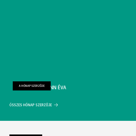
A HÓNAP SZERZŐJE
FARKAS WELLMANN ÉVA
ÖSSZES HÓNAP SZERZŐJE