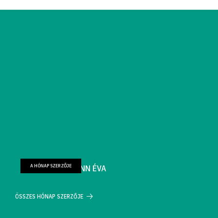
A HÓNAP SZERZŐJE
FARKAS WELLMANN ÉVA
ÖSSZES HÓNAP SZERZŐJE