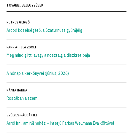
TOVÁBBI BEJEGYZÉSEK
PETRES GERGŐ
Arcod közelségétől a Szaturnusz gyűrűjéig
PAPP ATTILA ZSOLT
Még mindig itt, avagy a nosztalgia diszkrét bája
A hónap sikerkönyvei (június, 2026)
NÁNIA HANNA
Rostában a szem
SZÉLYES-PÁL DÁNIEL
Arról írni, amiről nehéz – interjú Farkas Wellmann Éva költővel