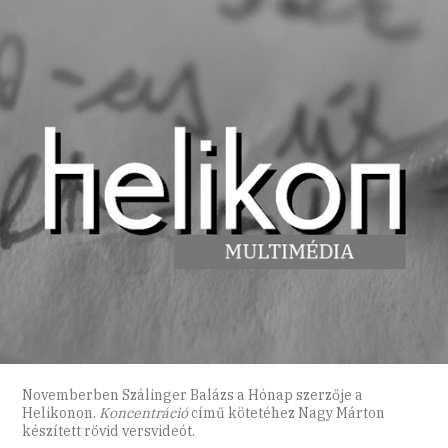
Novemberben Szálinger Balázs a Hónap szerzője a
Helikonon.
Koncentráció
című kötetéhez Nagy Márton
készített rövid versvideót.