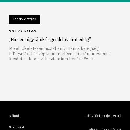
LEGOLVASOTTABB
SZÖLLŐSI MÁTYÁS
„Mindent úgy látok és gondolok, mint eddig”
Mivel tökéletesen tisztában voltam a betegség
lefolyásával és végkimenetelével, miután túlestem a
kezdeti sokkon, választhattam két út között.
1
2
3
4
5
6
Rólunk
Adatvédelmi tájékoztató
Szerzőink
Általános szerződési