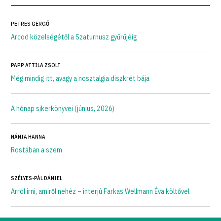
PETRES GERGŐ
Arcod közelségétől a Szaturnusz gyűrűjéig
PAPP ATTILA ZSOLT
Még mindig itt, avagy a nosztalgia diszkrét bája
A hónap sikerkönyvei (június, 2026)
NÁNIA HANNA
Rostában a szem
SZÉLYES-PÁL DÁNIEL
Arról írni, amiről nehéz – interjú Farkas Wellmann Éva költővel