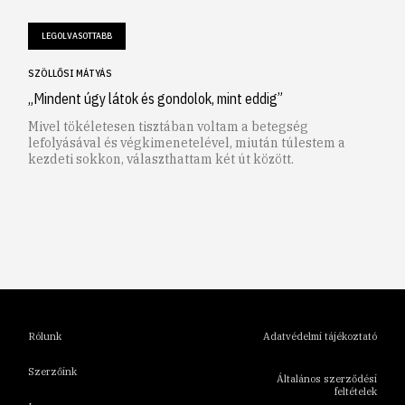
LEGOLVASOTTABB
SZÖLLŐSI MÁTYÁS
„Mindent úgy látok és gondolok, mint eddig”
Mivel tökéletesen tisztában voltam a betegség
lefolyásával és végkimenetelével, miután túlestem a
kezdeti sokkon, választhattam két út között.
1
2
3
4
5
6
Rólunk
Adatvédelmi tájékoztató
Szerzőink
Általános szerződési
feltételek