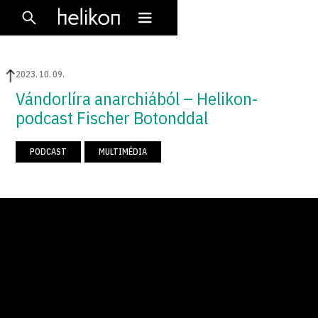
2023
.
10
.
09
.
Vándorlíra anarchiából – Helikon-
podcast Fischer Botonddal
PODCAST
MULTIMÉDIA