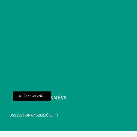
A HÓNAP SZERZŐJE
FARKAS WELLMANN ÉVA
ÖSSZES HÓNAP SZERZŐJE