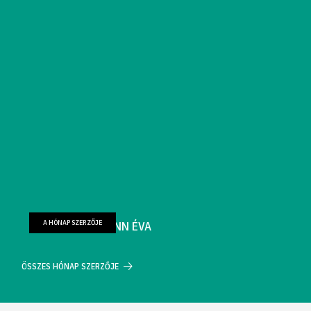
A HÓNAP SZERZŐJE
FARKAS WELLMANN ÉVA
ÖSSZES HÓNAP SZERZŐJE