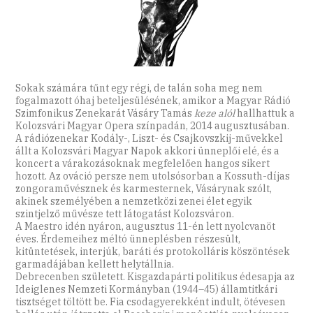
Sokak számára tűnt egy régi, de talán soha meg nem
fogalmazott óhaj beteljesülésének, amikor a Magyar Rádió
Szimfonikus Zenekarát Vásáry Tamás
keze alól
hallhattuk a
Kolozsvári Magyar Opera színpadán, 2014 augusztusában.
A rádiózenekar Kodály-, Liszt- és Csajkovszkij-művekkel
állt a Kolozsvári Magyar Napok akkori ünneplői elé, és a
koncert a várakozásoknak megfelelően hangos sikert
hozott. Az ováció persze nem utolsósorban a Kossuth-díjas
zongoraművésznek és karmesternek, Vásárynak szólt,
akinek személyében a nemzetközi zenei élet egyik
szintjelző művésze tett látogatást Kolozsváron.
A Maestro idén nyáron, augusztus 11-én lett nyolcvanöt
éves. Érdemeihez méltó ünneplésben részesült,
kitüntetések, interjúk, baráti és protokolláris köszöntések
garmadájában kellett helytállnia.
Debrecenben született. Kisgazdapárti politikus édesapja az
Ideiglenes Nemzeti Kormányban (1944–45) államtitkári
tisztséget töltött be. Fia csodagyerekként indult, ötévesen