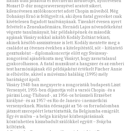
hallás után játszotta el Boccherini menüettjét, nyolcévesen
Mozart D-dúr zongoraversenyével aratott sikert,
kilencévesen szólókoncertet adott Chopin műveiből. Még
Dohnányi Ernő is felfigyelt rá, aki ilyen fiatal gyereket csak
kivételesen fogadott tanítványának. Tizenkét évesen nyert
felvételt a Zeneakadémiára, Hernádi Lajos növendékeként
végezte tanulmányait, bár példaképének és második
apjának Vásáry sokkal inkább Kodály Zoltánt tekinti,
akinek később asszisztense is lett. Kodály mentette meg a
családot az ötvenes években a kitelepítéstől, sőt – kitüntető
gesztusként – diplomakoncertje előtt egy Steinway-
zongorával ajándékozta meg Vásáryt, hogy zavartalanul
gyakorolhasson. A fiatal muzsikust a hangszer és az emberi
test harmóniájának élő példájaként értékelt Fischer Annie
is elbűvölte, akivel a művésznő haláláig (1995) mély
barátságot ápolt.
Vásáry 1948-ban megnyerte a zongoristák budapesti Liszt
Versenyét, 1955-ben díjazottja volt a varsói Chopin- és a
párizsi Long-Thibaud-, az 1956-os brüsszeli Erzsébet
királyné- és az 1957-es Rio de Janeiro-i nemzetközi
versenyeknek. Miután édesapját az ’56-os forradalomban
játszott szerepéért letartóztatták, fia Belgiumba emigrált.
Egy év múlva – a belga királyné közbenjárásának
köszönhetően kiszabadult szülőkkel együtt – Svájcba
költöztek.