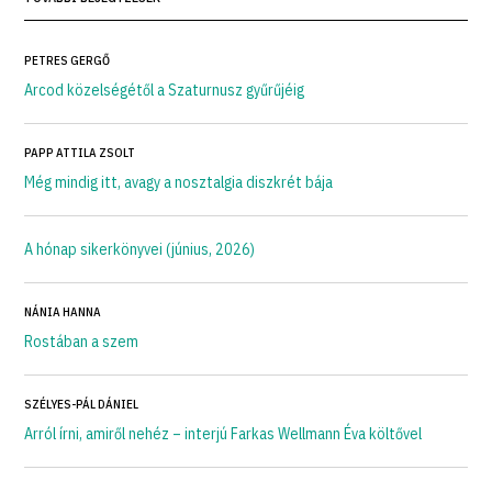
PETRES GERGŐ
Arcod közelségétől a Szaturnusz gyűrűjéig
PAPP ATTILA ZSOLT
Még mindig itt, avagy a nosztalgia diszkrét bája
A hónap sikerkönyvei (június, 2026)
NÁNIA HANNA
Rostában a szem
SZÉLYES-PÁL DÁNIEL
Arról írni, amiről nehéz – interjú Farkas Wellmann Éva költővel