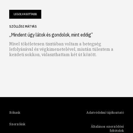
LEGOLVASOTTABB
SZÖLLŐSI MÁTYÁS
„Mindent úgy látok és gondolok, mint eddig”
Mivel tökéletesen tisztában voltam a betegség
lefolyásával és végkimenetelével, miután túlestem a
kezdeti sokkon, választhattam két út között.
1
2
3
4
5
6
Rólunk
Adatvédelmi tájékoztató
Szerzőink
Általános szerződési
feltételek