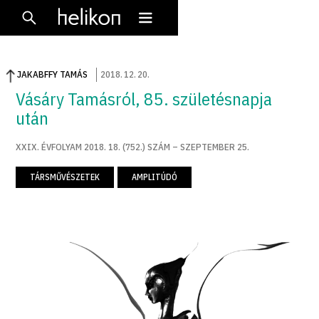
JAKABFFY TAMÁS
2018
.
12
.
20
.
Vásáry Tamásról, 85. születésnapja
után
XXIX. ÉVFOLYAM 2018. 18. (752.) SZÁM – SZEPTEMBER 25.
TÁRSMŰVÉSZETEK
AMPLITÚDÓ