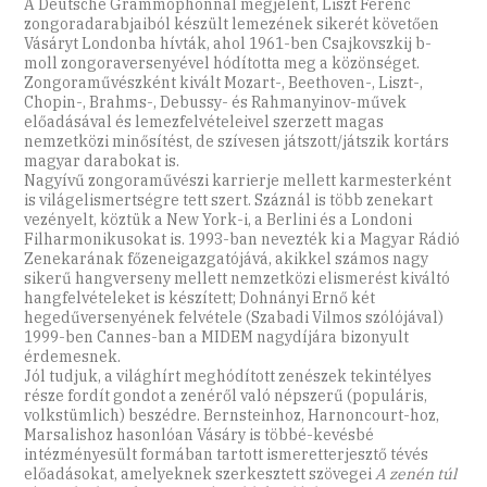
A Deutsche Grammophonnál megjelent, Liszt Ferenc
zongoradarabjaiból készült lemezének sikerét követően
Vásáryt Londonba hívták, ahol 1961-ben Csajkovszkij b-
moll zongoraversenyével hódította meg a közönséget.
Zongoraművészként kivált Mozart-, Beethoven-, Liszt-,
Chopin-, Brahms-, Debussy- és Rahmanyinov-művek
előadásával és lemezfelvételeivel szerzett magas
nemzetközi minősítést, de szívesen játszott/játszik kortárs
magyar darabokat is.
Nagyívű zongoraművészi karrierje mellett karmesterként
is világelismertségre tett szert. Száznál is több zenekart
vezényelt, köztük a New York-i, a Berlini és a Londoni
Filharmonikusokat is. 1993-ban nevezték ki a Magyar Rádió
Zenekarának főzeneigazgatójává, akikkel számos nagy
sikerű hangverseny mellett nemzetközi elismerést kiváltó
hangfelvételeket is készített; Dohnányi Ernő két
hegedűversenyének felvétele (Szabadi Vilmos szólójával)
1999-ben Cannes-ban a MIDEM nagydíjára bizonyult
érdemesnek.
Jól tudjuk, a világhírt meghódított zenészek tekintélyes
része fordít gondot a zenéről való népszerű (populáris,
volkstümlich) beszédre. Bernsteinhoz, Harnoncourt-hoz,
Marsalishoz hasonlóan Vásáry is többé-kevésbé
intézményesült formában tartott ismeretterjesztő tévés
előadásokat, amelyeknek szerkesztett szövegei
A zenén túl