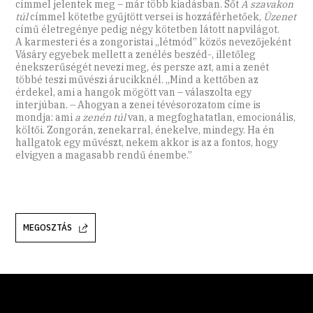
címmel jelentek meg – már több kiadásban. Sőt
A szavakon
túl
címmel kötetbe gyűjtött versei is hozzáférhetőek,
Üzenet
című életregénye pedig négy kötetben látott napvilágot.
A karmesteri és a zongoristai „létmód” közös nevezőjeként
Vásáry egyebek mellett a zenélés beszéd-, illetőleg
énekszerűségét nevezi meg, és persze azt, ami a zenét
többé teszi művészi árucikknél. „Mind a kettőben az
érdekel, ami a hangok mögött van – válaszolta egy
interjúban. – Ahogyan a zenei tévésorozatom címe is
mondja: ami
a zenén túl
van, a megfoghatatlan, emocionális,
költői. Zongorán, zenekarral, énekelve, mindegy. Ha én
hallgatok egy művészt, nekem akkor is az a fontos, hogy
elvigyen a magasabb rendű énembe.”
MEGOSZTÁS