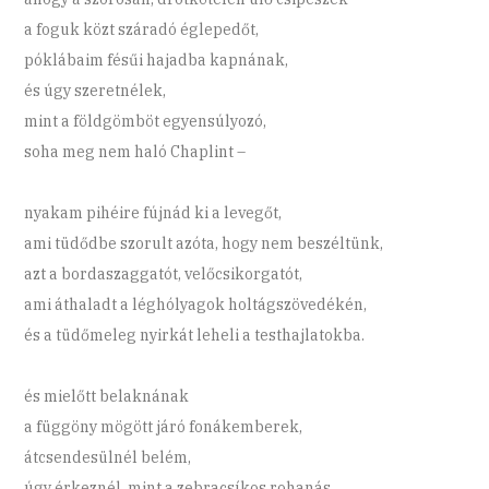
a foguk közt száradó églepedőt,
póklábaim fésűi hajadba kapnának,
és úgy szeretnélek,
mint a földgömböt egyensúlyozó,
soha meg nem haló Chaplint –
nyakam pihéire fújnád ki a levegőt,
ami tüdődbe szorult azóta, hogy nem beszéltünk,
azt a bordaszaggatót, velőcsikorgatót,
ami áthaladt a léghólyagok holtágszövedékén,
és a tüdőmeleg nyirkát leheli a testhajlatokba.
és mielőtt belaknának
a függöny mögött járó fonákemberek,
átcsendesülnél belém,
úgy érkeznél, mint a zebracsíkos rohanás,