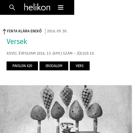
FINTA KLÁRA ENIKŐ
2016
.
09
.
30
.
Versek
XXVII. ÉVFOLYAM 2016. 13. (699.) SZÁM – JÚLIUS 10.
PAVILON 420
IRODALOM
VERS