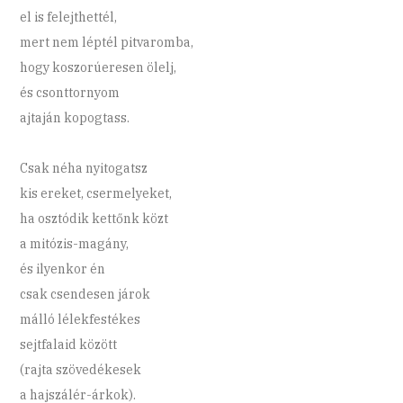
el is felejthettél,
mert nem léptél pitvaromba,
hogy koszorúeresen ölelj,
és csonttornyom
ajtaján kopogtass.
Csak néha nyitogatsz
kis ereket, csermelyeket,
ha osztódik kettőnk közt
a mitózis-magány,
és ilyenkor én
csak csendesen járok
málló lélekfestékes
sejtfalaid között
(rajta szövedékesek
a hajszálér-árkok).