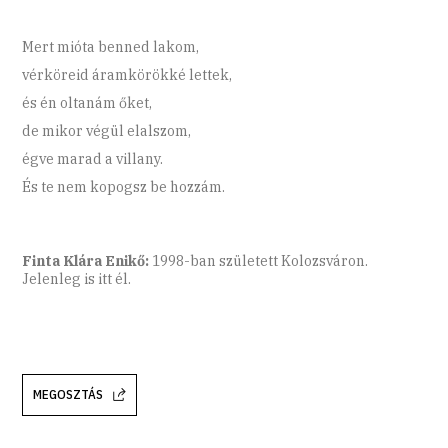
Mert mióta benned lakom,
vérköreid áramkörökké lettek,
és én oltanám őket,
de mikor végül elalszom,
égve marad a villany.
És te nem kopogsz be hozzám.
Finta Klára Enikő:
1998-ban született Kolozsváron.
Jelenleg is itt él.
MEGOSZTÁS