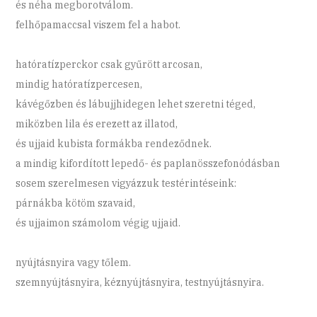
és néha megborotválom.
felhőpamaccsal viszem fel a habot.
hatóratízperckor csak gyűrött arcosan,
mindig hatóratízpercesen,
kávégőzben és lábujjhidegen lehet szeretni téged,
miközben lila és erezett az illatod,
és ujjaid kubista formákba rendeződnek.
a mindig kifordított lepedő- és paplanösszefonódásban
sosem szerelmesen vigyázzuk testérintéseink:
párnákba kötöm szavaid,
és ujjaimon számolom végig ujjaid.
nyújtásnyira vagy tőlem.
szemnyújtásnyira, kéznyújtásnyira, testnyújtásnyira.