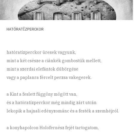
HATÓRATÍZPERCKOR
hatóratízperckor üresek vagyunk,
mint a két csésze a ciánkék gombostűk mellett,
mint a szerdai elefántok dübörgése
vagy a paplanra fércelt perzsa vakegerek.
a Kint a feslett függöny mögött van,
és a hatóratízperckor még mindig zárt utcán
lekopik a hajnali edényzománc és a festék a szemhéjról.
a konyhapolcon Holofernész fejét tartogatom,