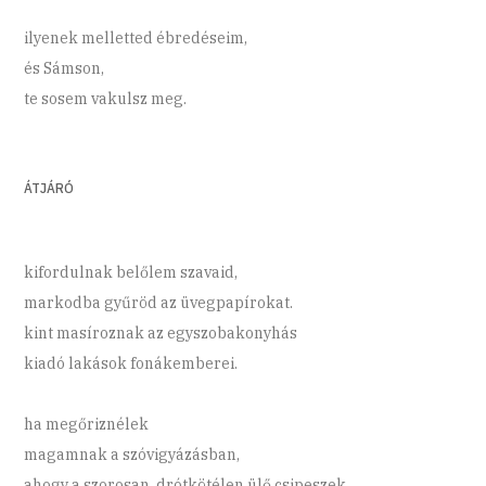
ilyenek melletted ébredéseim,
és Sámson,
te sosem vakulsz meg.
ÁTJÁRÓ
kifordulnak belőlem szavaid,
markodba gyűröd az üvegpapírokat.
kint masíroznak az egyszobakonyhás
kiadó lakások fonákemberei.
ha megőriznélek
magamnak a szóvigyázásban,
ahogy a szorosan, drótkötélen ülő csipeszek