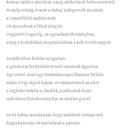
kezem szádra szorítom, amíg szóhalmod belecsendesül,
és még sokáig érzem a hideg tejfogrecék marását.
a rúzsnélküli ajakformák
ott maradnak a füled mögött,
reggeltől reggelig, az egymásmellettiségben,
amíg a konyhában megszáradnak a kék törlőrongyok.
és miközben felülsz az ágyban,
a gerincem ferdülését követő szemeid figyelem.
úgy nézel, mint egy bosszúszomjas Sámson Delilát.
aztán tövig vágod hajam, és visszateszed az ollót
a legfelső fiókba a ciánkék gombostűk közé,
miközben Holofernész feje mosolyba gurul.
és én hiába mondanám, hogy másként voltam tied,
hajgubancaim ott maradnak a párnán.