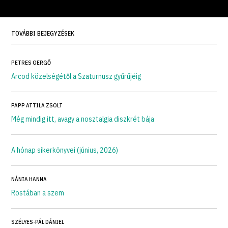
TOVÁBBI BEJEGYZÉSEK
PETRES GERGŐ
Arcod közelségétől a Szaturnusz gyűrűjéig
PAPP ATTILA ZSOLT
Még mindig itt, avagy a nosztalgia diszkrét bája
A hónap sikerkönyvei (június, 2026)
NÁNIA HANNA
Rostában a szem
SZÉLYES-PÁL DÁNIEL