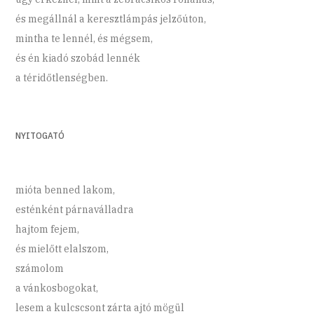
és megállnál a keresztlámpás jelzőúton,
mintha te lennél, és mégsem,
és én kiadó szobád lennék
a téridőtlenségben.
NYITOGATÓ
mióta benned lakom,
esténként párnaválladra
hajtom fejem,
és mielőtt elalszom,
számolom
a vánkosbogokat,
lesem a kulcscsont zárta ajtó mögül