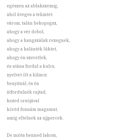
egészen az ablakszemig,
ahol üveges a tekintet.
várom, talán bekopogsz,
ahogy a vér dobol,
ahogy a hangszálak rezegnek,
ahogy a halánték lüktet,
ahogy én szeretlek,
és utána fordul a kulcs,
nyelvet ölt a kilincs:
benyitnál, és én
átfordulnék rajtad,
kezed orsójával
köréd fonnám magamat,
amíg eltelnek az ujjpercek.
De mióta benned lakom,