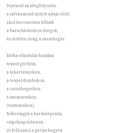
lépéseid az idegfolyosón,
a szívkamrád nyitott ajtaja előtt,
ahol koccanósan állnak
a baracklekváros üvegek,
és sötéten dong a szembogár.
hátha elindulsz hozzám
tested görbéin,
a tekervényeken,
a tenyérdombokon,
a csonthegyeken,
a szemtavakon,
(tószemeken),
felkeringsz a bordalépcsőn,
csigolyagrádicson,
és felkúszol a gerinchegyen