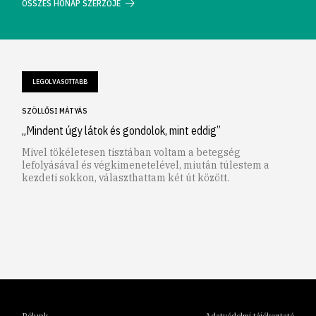
ÖSSZES HÓNAP SZERZŐJE
LEGOLVASOTTABB
SZÖLLŐSI MÁTYÁS
„Mindent úgy látok és gondolok, mint eddig”
Mivel tökéletesen tisztában voltam a betegség
lefolyásával és végkimenetelével, miután túlestem a
kezdeti sokkon, választhattam két út között.
1
2
3
4
5
6
Rólunk
Adatvédelmi tájékoztató