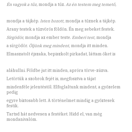
Én vagyok a tűz,
mondja a tűz.
Az én testem meg temető,
mondja a tájkép.
Isten hozott,
mondja a tűznek a tájkép.
Arany testek a tűzvörös földön. Én meg sebeket festek.
Sírgödör,
mondja az ember teste.
Emberi test,
mondja
a sírgödör.
Öljünk meg mindent,
mondja itt minden.
Elmaszatolt éjszaka, bepiszkolt pirkadat, láttam őket is
aláhullni. Földbe jut itt minden, apróra törve-zúzva.
Letörtük a szobrok fejét is, megfosztva a tájat
mindenféle jelentéstől. Elfoglaltunk mindent, a győzelem
pedig
egyre biztosabb lett. A történelmet mindig a győztesek
festik.
Tartsd hát nedvesen a festéket. Hidd el, van még
mondanivalóm.