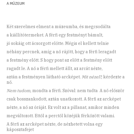
A MÚZEUM
Két szerelmes elment a múzeumba, és megcsodálta
a kiállítótermeket. A férfi egy festményt bámult,
jó sokáig ott ácsorgott előtte. Mégis el kellett telnie
néhány percnek, amíg a nő rájött, hogy a férfi leragadt
a festmény előtt. S hogy pont az előtt a festmény előtt
ragadt le. A nő a férfi mellett állt, az arcát nézte,
aztán a festményen látható arcképet.
Mit nézel?,
kérdezte a
nő.
Nem tudom,
mondta a férfi. Szóval: nem tudta A nő először
csak bosszankodott, aztán unatkozott. A férfi az arcképet
nézte, a nő az óráját. Ez volt az a pillanat, amikor minden
megváltozott. Ettől a perctől közéjük férkőzött valami.
A férfi az arcképet nézte, de nézhetett volna egy
káposztafejet