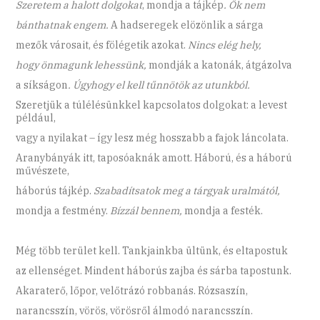
Szeretem a halott dolgokat
, mondja a tájkép
. Ők nem
bánthatnak engem.
A hadseregek elözönlik a sárga
mezők városait, és fölégetik azokat.
Nincs elég hely,
hogy önmagunk lehessünk,
mondják a katonák, átgázolva
a síkságon
. Úgyhogy el kell tűnnötök az utunkból.
Szeretjük a túlélésünkkel kapcsolatos dolgokat: a levest
például,
vagy a nyilakat – így lesz még hosszabb a fajok láncolata.
Aranybányák itt, taposóaknák amott. Háború, és a háború
művészete,
háborús tájkép.
Szabadítsatok meg a tárgyak uralmától,
mondja a festmény.
Bízzál bennem,
mondja a festék.
Még több terület kell. Tankjainkba ültünk, és eltapostuk
az ellenséget. Mindent háborús zajba és sárba tapostunk.
Akaraterő, lőpor, velőtrázó robbanás. Rózsaszín,
narancsszín, vörös, vörösről álmodó narancsszín.