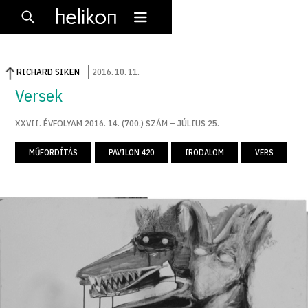
RICHARD SIKEN
2016
.
10
.
11
.
Versek
XXVII. ÉVFOLYAM 2016. 14. (700.) SZÁM – JÚLIUS 25.
MŰFORDÍTÁS
PAVILON 420
IRODALOM
VERS