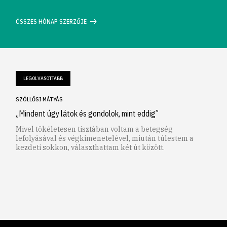
ÖSSZES HÓNAP SZERZŐJE
LEGOLVASOTTABB
SZÖLLŐSI MÁTYÁS
„Mindent úgy látok és gondolok, mint eddig”
Mivel tökéletesen tisztában voltam a betegség
lefolyásával és végkimenetelével, miután túlestem a
kezdeti sokkon, választhattam két út között.
1
2
3
4
5
6