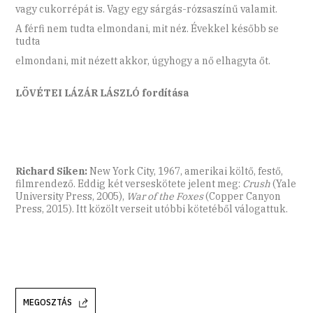
vagy cukorrépát is. Vagy egy sárgás-rózsaszínű valamit.
A férfi nem tudta elmondani, mit néz. Évekkel később se
tudta
elmondani, mit nézett akkor, úgyhogy a nő elhagyta őt.
LÖVÉTEI LÁZÁR LÁSZLÓ fordítása
Richard Siken:
New York City, 1967, amerikai költő, festő,
filmrendező. Eddig két verseskötete jelent meg:
Crush
(Yale
University Press, 2005),
War of the Foxes
(Copper Canyon
Press, 2015). Itt közölt verseit utóbbi kötetéből válogattuk.
MEGOSZTÁS