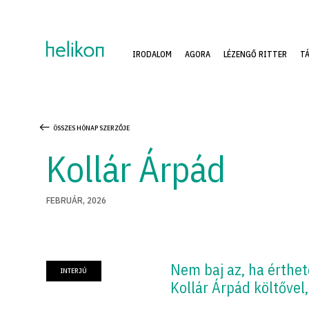
IRODALOM
AGORA
LÉZENGŐ RITTER
T
ÖSSZES HÓNAP SZERZŐJE
Kollár Árpád
FEBRUÁR, 2026
Nem baj az, ha érthet
INTERJÚ
Kollár Árpád költővel,