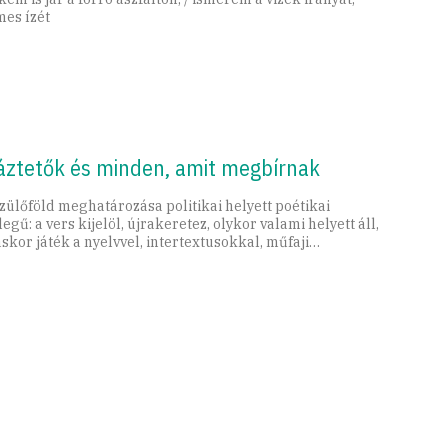
mes ízét
áztetők és minden, amit megbírnak
szülőföld meghatározása politikai helyett poétikai
legű: a vers kijelöl, újrakeretez, olykor valami helyett áll,
skor játék a nyelvvel, intertextusokkal, műfaji
gyományokkal