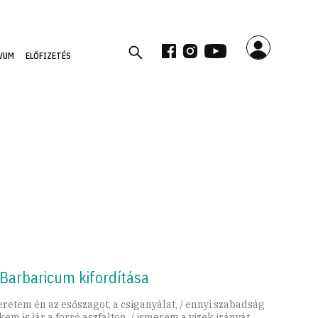
VUM
ELŐFIZETÉS
 Barbaricum kifordítása
eretem én az esőszagot, a csiganyálat, / ennyi szabadság
kem is jár a forró aszfalton, / ismerem a vizek irányát,