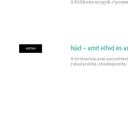
A földikutya az egyik rögesz
Nád – amit elfed és 
KRITIKA
A történelem nem narratívává
ruhadarabbá, olvadásponttá, 