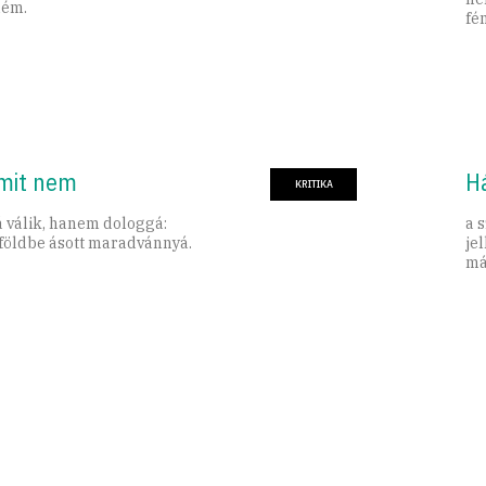
mém.
fé
amit nem
H
KRITIKA
 válik, hanem dologgá:
a 
földbe ásott maradvánnyá.
jel
má
ha