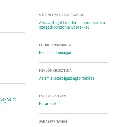
STERMECZKY ZSOLT GÁBOR
A visszafogott modern ember esete a
szegedi boszorkányperekkel
CODĂU ANNAMÁRIA
Huba mindennapjai
MIKLÓS KRISZTINA
Az emlékezés igazságtörténései
CSILLAG ISTVÁN
yekről. Mi
yar”
Határeset
JAKABFFY TAMÁS