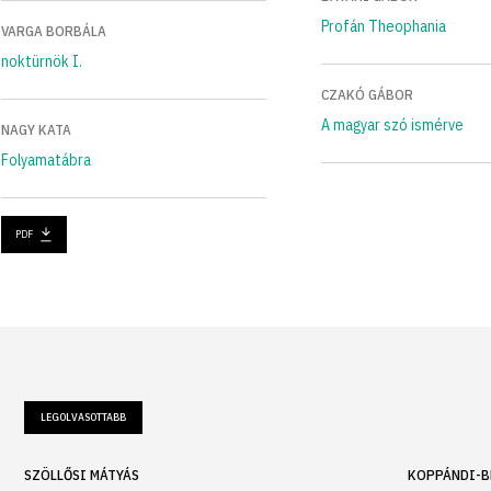
Profán Theophania
VARGA BORBÁLA
noktürnök I.
CZAKÓ GÁBOR
A magyar szó ismérve
NAGY KATA
Folyamatábra
PDF
LEGOLVASOTTABB
SZÖLLŐSI MÁTYÁS
KOPPÁNDI-B