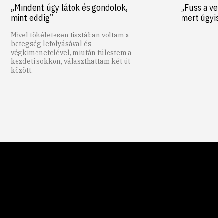
„Mindent úgy látok és gondolok,
„Fuss a ve
mint eddig”
mert úgyi
Mivel tökéletesen tisztában voltam a
betegség lefolyásával és
végkimenetelével, miután túlestem a
kezdeti sokkon, választhattam két út
között.