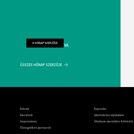
A HÓNAP SZERZŐJE
FARKAS WELLMANN ÉVA
ÖSSZES HÓNAP SZERZŐJE
Rólunk
Kapcsolat
Szerzőink
Adatvédelmi tájékoztató
Impresszum
Általános szerződési feltételek
Támogatók és partnerek