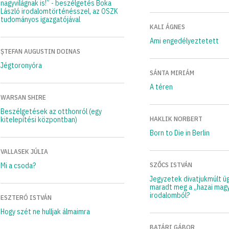
nagyvilágnak is!” - beszélgetés Boka
László irodalomtörténésszel, az OSZK
tudományos igazgatójával
KALI ÁGNES
Ami engedélyeztetett
ȘTEFAN AUGUSTIN DOINAS
Jégtoronyóra
SÁNTA MIRIÁM
A téren
WARSAN SHIRE
Beszélgetések az otthonról (egy
HAKLIK NORBERT
kitelepítési központban)
Born to Die in Berlin
VALLASEK JÚLIA
SZŐCS ISTVÁN
Mi a csoda?
Jegyzetek divatjukmúlt üg
maradt meg a „hazai mag
irodalomból?
ESZTERÓ ISTVÁN
Hogy szét ne hulljak álmaimra
BATÁRI GÁBOR