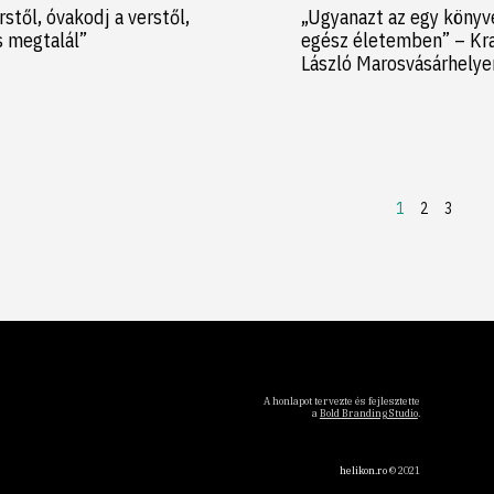
rstől, óvakodj a verstől,
„Ugyanazt az egy könyv
s megtalál”
egész életemben” – Kr
László Marosvásárhely
1
2
3
A honlapot tervezte és fejlesztette
a
Bold Branding Studio
.
helikon.ro
© 2021