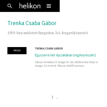
Trenka Csaba Gábor
1959-ben született Szegeden. Író, forgatókönyvíró.
TRENKA CSABA GÁBOR
PRÓZA
Egyszerre hét éjszakában (regényrészlet)
Olyan ártatlan ő maga is. Az idétlen kis Suzi a
maga 12 évével. Nincs mitől tartani…
1
...