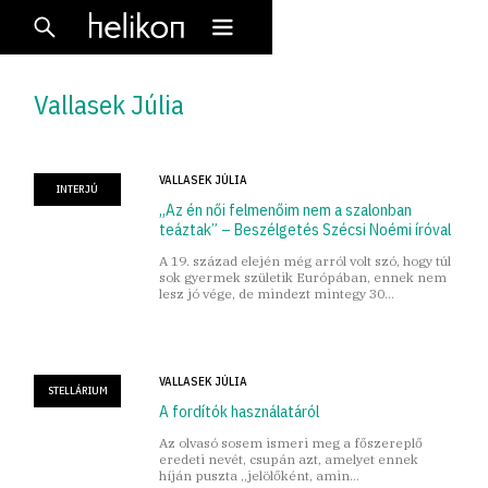
Vallasek Júlia
VALLASEK JÚLIA
INTERJÚ
„Az én női felmenőim nem a szalonban
teáztak” – Beszélgetés Szécsi Noémi íróval
A 19. század elején még arról volt szó, hogy túl
sok gyermek születik Európában, ennek nem
lesz jó vége, de mindezt mintegy 30
százalékos gyermekhalandóság kísérte.
VALLASEK JÚLIA
STELLÁRIUM
A fordítók használatáról
Az olvasó sosem ismeri meg a főszereplő
eredeti nevét, csupán azt, amelyet ennek
híján puszta „jelölőként, amin