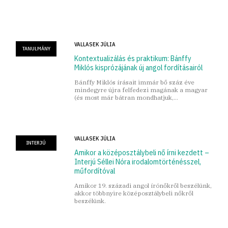
bemutatkozhat” használ.
VALLASEK JÚLIA
TANULMÁNY
Kontextualizálás és praktikum: Bánffy
Miklós kisprózájának új angol fordításairól
Bánffy Miklós írásait immár bő száz éve
mindegyre újra felfedezi magának a magyar
(és most már bátran mondhatjuk,
nemzetközi) közönség.
VALLASEK JÚLIA
INTERJÚ
Amikor a közép­osztálybeli nő írni kezdett –
Interjú Séllei Nóra irodalomtörténésszel,
műfordítóval
Amikor 19. századi angol írónőkről beszélünk,
akkor többnyire középosztálybeli nőkről
beszélünk.