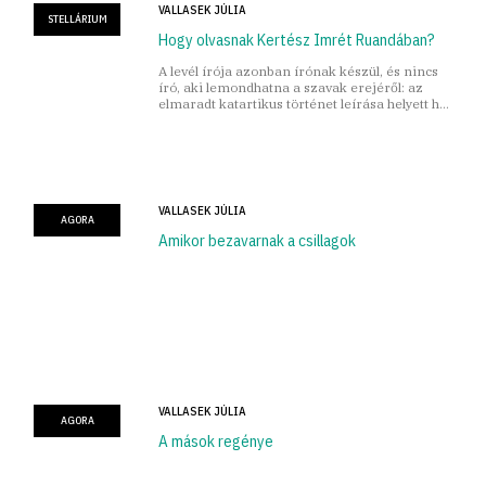
VALLASEK JÚLIA
STELLÁRIUM
Hogy olvasnak Kertész Imrét Ruandában?
A levél írója azonban írónak készül, és nincs
író, aki lemondhatna a szavak erejéről: az
elmaradt katartikus történet leírása helyett hát
egy frissen olvasott könyvet küld
nagyanyjának ajándékba.
VALLASEK JÚLIA
AGORA
Amikor bezavarnak a csillagok
VALLASEK JÚLIA
AGORA
A mások regénye