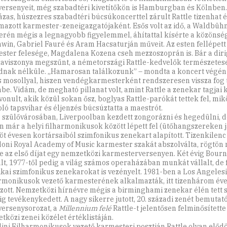
ersenyeit, még szabadtéri kivetítőkön is Hamburgban és Kölnben.
ázas, húszezres szabadtéri búcsúkoncerttel zárult Rattle tizenhat é
mazott karmester-zeneigazgatójaként. Esős volt az idő, a Waldbühn
erén mégis a legnagyobb figyelemmel, áhítattal kísérte a közöns
win, Gabriel Fauré és Aram Hacsaturján műveit. Az esten fellépett
ster felesége, Magdalena Kozena cseh mezzoszoprán is. Bár a dir
viszonya megszűnt, a németországi Rattle-kedvelők természete
nak nélküle. „Hamarosan találkozunk” – mondta a koncert végén a
s mosollyal, hiszen vendégkarmesterként rendszeresen vissza fog 
nbe. Vidám, de megható pillanat volt, amint Rattle a zenekar tagjai 
vonult, akik közül sokan ősz, boglyas Rattle-parókát tettek fel, mi
ló tapsvihar és éljenzés búcsúztatta a maestrót.
e szülővárosában, Liverpoolban kezdett zongorázni és hegedülni, d
n már a helyi filharmonikusok között lépett fel (ütőhangszereken já
öt évesen kortársaiból szimfonikus zenekart alapított. Tizenkilenc 
doni Royal Academy of Music karmester szakát abszolválta, rögtön 
e az első díjat egy nemzetközi karmesterversenyen. Két évig Bou
ált, 1977-től pedig a világ számos operaházában munkát vállalt, de 
kai szimfonikus zenekarokat is vezényelt. 1981-ben a Los Angelesi
rmonikusok vezető karmesterének alkalmazták, itt tizenhárom éve
zott. Nemzetközi hírnévre mégis a birminghami zenekar élén tett s
ig tevékenykedett. A nagy sikerre jutott, 20. századi zenét bemutat
ersenysorozat, a
Millennium felé
Rattle-t jelentősen felminősítette
tközi zenei közélet értéklistáján.
lini Filharmonikusok vezető karmesteri posztján Rattle olyan előd