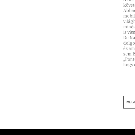
követ
Abbad
mobil
világ
minős
is vi
De Na
dolgo
és am
sem E
„Pont
hogy 
MEG