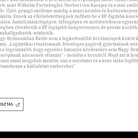
ett, mint Wilhelm Furtwängler, Herbert von Karajan és a már említ
o. Újító, pezsgő szelleme mindig a zenei nevelés és kultúraterjesz
izálta. Ennek az elkötelezettségnek tudható be a BF digitális konce
hálón. Asztali számítógépen, táblagépen és mobiltelefonon egyarán
égben élvezhetők a BF legújabb hangversenyei, de persze korábbi
sszahallgathatók-nézhetők.
gy-Britanniában Rattle nem a legkedvezőbb körülmények között 
zni. „Logisztikai rémálomnak, felesleges papírok gyártásának néz
i a legrosszabb, hogy egyelőre bizonyos kérdésekre sem Nagy-Bri
urópának nincsenek válaszai” – mondta a brexitről. Majd azt is hoz
osan azzal megyünk szembe, ami a művészet és a zene talán legfőb
összehozza a különböző embereket.”
OSZTÁS