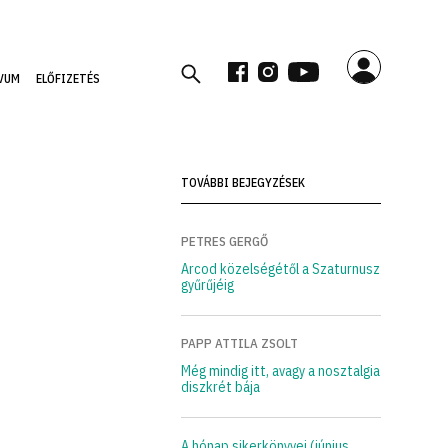
VUM
ELŐFIZETÉS
TOVÁBBI BEJEGYZÉSEK
PETRES GERGŐ
Arcod közelségétől a Szaturnusz
gyűrűjéig
PAPP ATTILA ZSOLT
Még mindig itt, avagy a nosztalgia
diszkrét bája
A hónap sikerkönyvei (június,