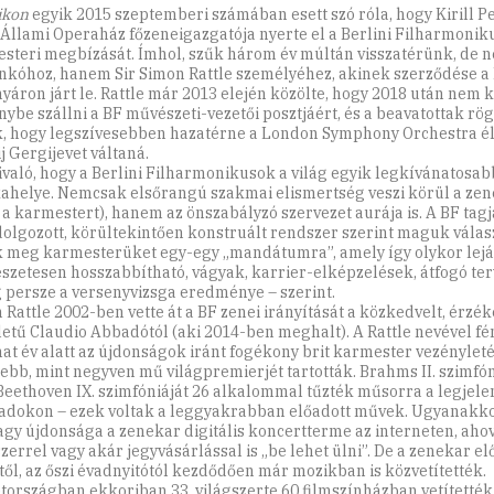
ikon
egyik 2015 szeptemberi számában esett szó róla, hogy Kirill P
 Állami Operaház főzeneigazgatója nyerte el a Berlini Filharmonik
steri megbízását. Ímhol, szűk három év múltán visszatérünk, de 
nkóhoz, hanem Sir Simon Rattle személyéhez, akinek szerződése a 
nyáron járt le. Rattle már 2013 elején közölte, hogy 2018 után nem 
nybe szállni a BF művészeti-vezetői posztjáért, és a beavatottak rög
k, hogy legszívesebben hazatérne a London Symphony Orchestra él
j Gergijevet váltaná.
való, hogy a Berlini Filharmonikusok a világ egyik legkívánatosab
helye. Nemcsak elsőrangú szakmai elismertség veszi körül a zené
t a karmestert), hanem az önszabályzó szervezet aurája is. A BF tagj
idolgozott, körültekintően konstruált rendszer szerint maguk válas
k meg karmesterüket egy-egy „mandátumra”, amely így olykor lejá
szetesen hosszabbítható, vágyak, karrier-elképzelések, átfogó ter
 persze a versenyvizsga eredménye – szerint.
 Rattle 2002-ben vette át a BF zenei irányítását a közkedvelt, érzék
letű Claudio Abbadótól (aki 2014-ben meghalt). A Rattle nevével fé
hat év alatt az újdonságok iránt fogékony brit karmester vezénylet
ebb, mint negyven mű világpremierjét tartották. Brahms II. szimfón
 Beethoven IX. szimfóniáját 26 alkalommal tűzték műsorra a legjel
adokon – ezek voltak a leggyakrabban előadott művek. Ugyanakkor
agy újdonsága a zenekar digitális koncertterme az interneten, aho
zerrel vagy akár jegyvásárlással is „be lehet ülni”. De a zenekar el
től, az őszi évadnyitótól kezdődően már mozikban is közvetítették.
országban ekkoriban 33, világszerte 60 filmszínházban vetítették 