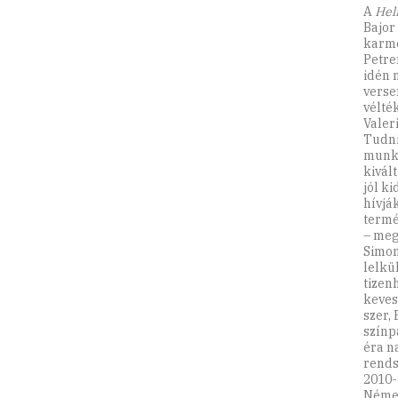
A
Hel
Bajor
karme
Petre
idén 
verse
vélté
Valeri
Tudni
munka
kivál
jól k
hívjá
termé
– meg
Simon
lelkü
tizen
keves
szer,
színp
éra n
rends
2010-
Német