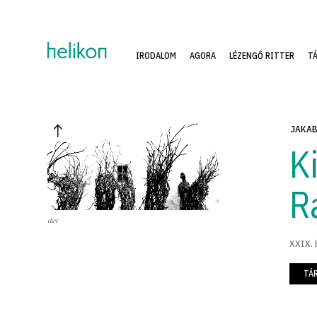
IRODALOM
AGORA
LÉZENGŐ RITTER
T
JAKAB
K
R
dav
XXIX. 
TÁ