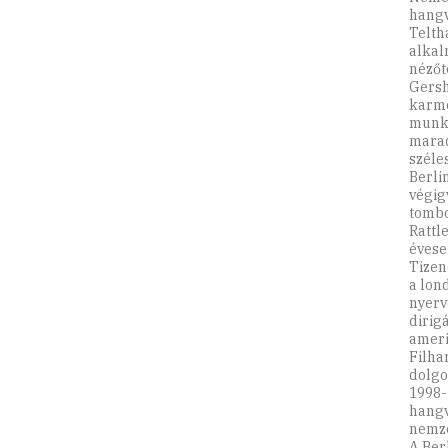
hangv
Telth
alkal
nézőt
Gersh
karme
munka
marad
széle
Berli
végig
tombo
Rattl
évese
Tizen
a lon
nyerv
dirig
ameri
Filha
dolgo
1998-
hangv
nemze
A Ber