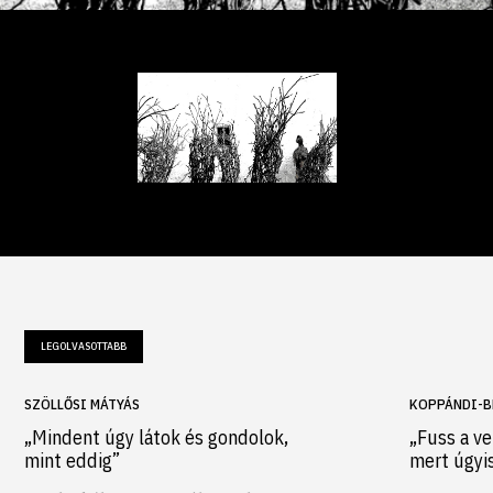
LEGOLVASOTTABB
SZÖLLŐSI MÁTYÁS
KOPPÁNDI-B
„Mindent úgy látok és gondolok,
„Fuss a ve
mint eddig”
mert úgyi