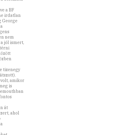
ve a BF
e irdatlan
ég George
 a
igens
sen nem
 jól ismert,
térni
között
közben
e tizenegy
tszott).
volt, amikor
meg is
rnemouthban
fontos
n át
zert, ahol
ó
 a
öket