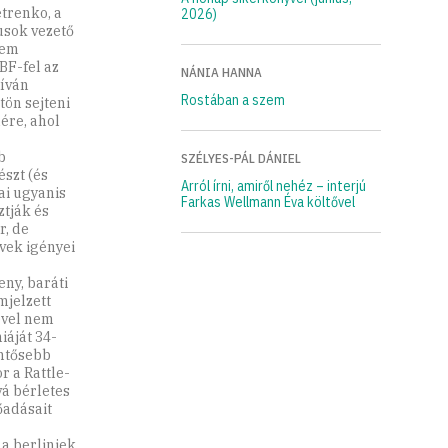
etrenko, a
2026)
usok vezető
nem
BF-fel az
NÁNIA HANNA
kíván
Rostában a szem
tön sejteni
ére, ahol
b
SZÉLYES-PÁL DÁNIEL
szt (és
Arról írni, amiről nehéz – interjú
ai ugyanis
Farkas Wellmann Éva költővel
ztják és
r, de
vek igényei
eny, baráti
mjelzett
ével nem
iáját 34-
entősebb
 a Rattle-
vá bérletes
őadásait
a berliniek