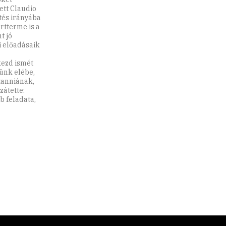
ett Claudio
tés irányába
rtterme is a
t jó
 előadásaik
kezd ismét
ünk elébe,
tanniának,
zátette:
b feladata,