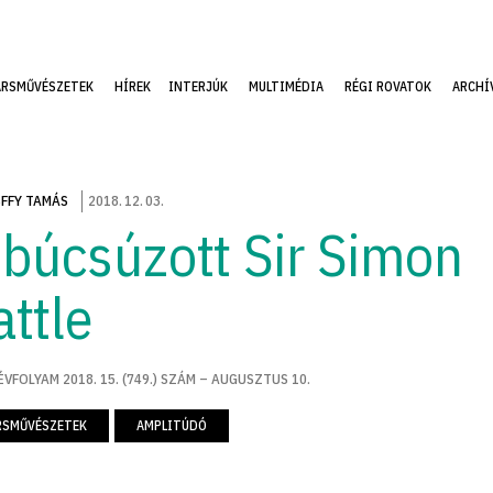
ÁRSMŰVÉSZETEK
HÍREK
INTERJÚK
MULTIMÉDIA
RÉGI ROVATOK
ARCHÍ
FFY TAMÁS
2018
.
12
.
03
.
ibúcsúzott Sir Simon
attle
ÉVFOLYAM 2018. 15. (749.) SZÁM – AUGUSZTUS 10.
RSMŰVÉSZETEK
AMPLITÚDÓ