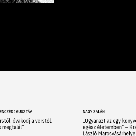
ENCZÉDI GUSZTÁV
NAGY ZALÁN
rstől, óvakodj a verstől,
„Ugyanazt az egy könyv
s megtalál”
egész életemben” – Kr
László Marosvásárhely