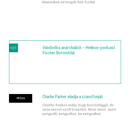
klasszikus szövegek felé fordul.
Vándorlíra anarchiából – Helikon-podcast
Fischer Botonddal
Charlie Parker eladja a szaxofonját
PRÓZA
Charlie Parker tudja, hogy heroinfüggő, de
nem szeret erről beszélni. Nem azért, mert
szégyelli, szégyellné, ha szégyellné.