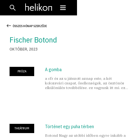
ÖSSZES HÓNAP SZERZŐJE
Fischer Botond
OKTÓBER, 2023
A gomba
PRÓZA
a cfr és az u játszott aznap este, a két
kolozsvári csapat, ősellenségek, az ösztönös
elkülönülés továbbélése. ez vagyunk itt mi. ez
meg itt nem mi vagyunk.
Történet egy puha térben
THEÁTRUM
Botond Nagy az utóbbi időben egyre inkább a