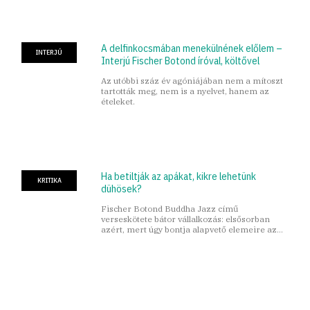
A delfinkocsmában menekülnének előlem –
INTERJÚ
Interjú Fischer Botond íróval, költővel
Az utóbbi száz év agóniájában nem a mítoszt
tartották meg, nem is a nyelvet, hanem az
ételeket.
Ha betiltják az apákat, kikre lehetünk
KRITIKA
dühösek?
Fischer Botond Buddha Jazz című
verseskötete bátor vállalkozás: elsősorban
azért, mert úgy bontja alapvető elemeire az
identitást, hogy elzárkózik a hazug pózoktól.