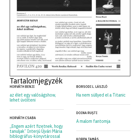
Tartalomjegyzék
HORVÁTH BENJI
BORSODI L. LÁSZLÓ
az élet egy valóságshow,
Ha nem süllyed el a Titanic
lehet üvölteni
DOINA RUȘTI
HORVÁTH CSABA
A malom fantomja
„Engem azért fizetnek, hogy
tanuljak” Interjú Újvári Mária
bibliográfus-könyvtárossal
KORPA TAMÁS