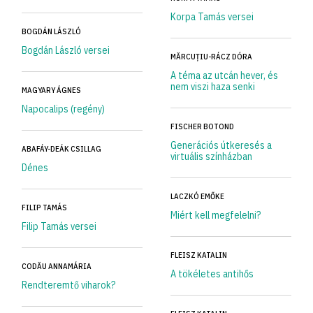
Korpa Tamás versei
BOGDÁN LÁSZLÓ
Bogdán László versei
MĂRCUȚIU-RÁCZ DÓRA
A téma az utcán hever, és
nem viszi haza senki
MAGYARY ÁGNES
Napocalips (regény)
FISCHER BOTOND
Generációs útkeresés a
ABAFÁY-DEÁK CSILLAG
virtuális színházban
Dénes
LACZKÓ EMŐKE
FILIP TAMÁS
Miért kell megfelelni?
Filip Tamás versei
FLEISZ KATALIN
CODĂU ANNAMÁRIA
A tökéletes antihős
Rendteremtő viharok?