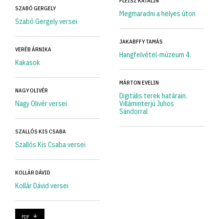
FLEISZ KATALIN
SZABÓ GERGELY
Megmaradni a helyes úton
Szabó Gergely versei
JAKABFFY TAMÁS
VERÉB ÁRNIKA
Hangfelvétel-múzeum 4.
Kakasok
MÁRTON EVELIN
NAGY OLIVÉR
Digitális terek határain.
Nagy Olivér versei
Villáminterjú Juhos
Sándorral
SZALLÓS KIS CSABA
Szallós Kis Csaba versei
KOLLÁR DÁVID
Kollár Dávid versei
PDF