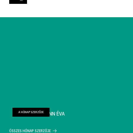
A HÓNAP SZERZŐJE
FARKAS WELLMANN ÉVA
ÖSSZES HÓNAP SZERZŐJE