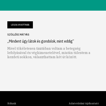
LEGOLVASOTTABB
SZÖLLŐSI MÁTYÁS
„Mindent úgy látok és gondolok, mint eddig”
Mivel tökéletesen tisztában voltam a betegség
lefolyásával és végkimenetelével, miután túlestem a
kezdeti sokkon, választhattam két út között.
1
2
3
4
5
6
Rólunk
Adatvédelmi tájékoztató