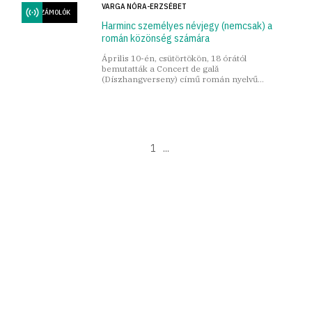
VARGA NÓRA-ERZSÉBET
BESZÁMOLÓK
Harminc személyes névjegy (nemcsak) a
román közönség számára
Április 10-én, csütörtökön, 18 órától
bemutatták a Concert de gală
(Díszhangverseny) című román nyelvű
versantológiát, a kolozsvári Vallásszabadság
Házában mindenki hiányolta Andrei Dósát.
1
...