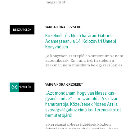
megspórol"
VARGA NÓRA-ERZSÉBET
BESZÁMOLÓK
Közelmúlt és fikció határán: Gabriela
Adameșteanu a 14. Kolozsvári Ünnepi
Könyvhéten
„a könyvben szereplő dokumentumok nem
autentikusak. Én, mint író, tisztelem a
szakmát, nem másoltam be egyszerűen az
iratokat, de megtanultam a stílusukat.”
VARGA NÓRA-ERZSÉBET
BESZÁMOLÓK
„Azt mondanám, hogy van klasszikus-
gyanús műve” – beszámoló a A század
hamutartója. Közelítések Mózes Attila
szövegvilágához című konferenciakötet
bemutatójáról
a kerekasztal-beszélgetések közben
felvetődött a Mózes-titok kérdése – hogy
hogyan lehet tizenvalahány év után elhallgatni,
és soha többet nem írni