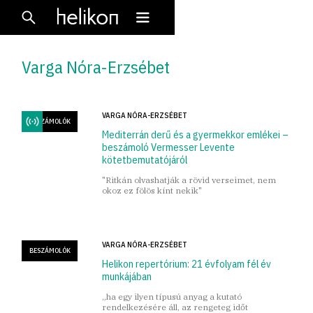
Varga Nóra-Erzsébet
VARGA NÓRA-ERZSÉBET
BESZÁMOLÓK
Mediterrán derű és a gyermekkor emlékei –
beszámoló Vermesser Levente
kötetbemutatójáról
"Ritkán olvashatják a rövid verseimet, nem
okoz ez fölös kínt nekik"
VARGA NÓRA-ERZSÉBET
BESZÁMOLÓK
Helikon repertórium: 21 évfolyam fél év
munkájában
„ha egy ilyen típusú anyag a kutató
rendelkezésére áll, az rengeteg időt