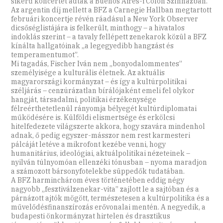
sikerű koncertet adtak a Buenos Aires-i Colón Színházban.
Az argentin díj mellett a BFZ a Carnegie Hallban megtartott
februári koncertje révén ráadásul a New York Observer
dicsőséglistájára is felkerült, minthogy – a hivatalos
indoklás szerint – a tavaly fellépett zenekarok közül a BFZ
kínálta hallgatóinak „a legegyedibb hangzást és
temperamentumot”.
Mi tagadás, Fischer Iván nem „bonyodalommentes”
személyisége a kulturális életnek. Az aktuális
magyarországi kormányzat – és így a kultúrpolitikai
széljárás – cenzúrázatlan bírálójaként emeli fel olykor
hangját, társadalmi, politikai érzékenysége
félreérthetetlenül rányomja bélyegét kultúrdiplomatai
működésére is. Külföldi elismertsége és erkölcsi
hitelfedezete világszerte akkora, hogy szavára mindenhol
adnak, ő pedig egyszer-más­szor nem rest karmesteri
pálcáját letéve a mikrofont kezébe venni, hogy
humanitárius, ideológiai, aktuálpolitikai nézeteinek –
nyilván túlnyomóan ellenzéki tónusban – nyoma maradjon
a számozott bársonyfotelekbe süppedők tudatában.
A BFZ harminchárom éves történetében eddig négy
nagyobb „fesztiválzenekar-vita” zajlott le a sajtóban és a
párnázott ajtók mögött, természetesen a kultúrpolitika és a
művelődésfinanszírozás erővonalai mentén. A negyedik, a
budapesti önkormányzat hirtelen és drasztikus