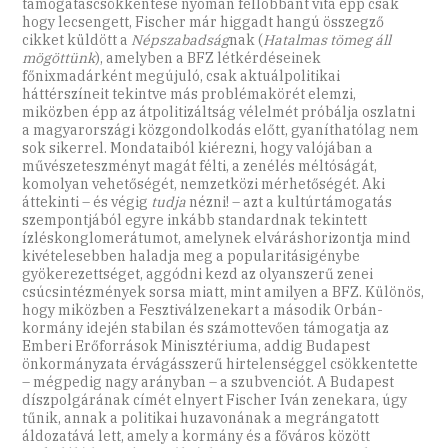
támogatáscsökkentése nyomán fellobbant vita épp csak
hogy lecsengett, Fischer már higgadt hangú összegző
cikket küldött a
Népszabadság
nak (
Hatalmas tömeg áll
mögöttünk
), amelyben a BFZ létkérdéseinek
főnixmadárként megújuló, csak aktuálpolitikai
háttérszíneit tekintve más problémakörét elemzi,
miközben épp az átpolitizáltság vélelmét próbálja oszlatni
a magyarországi közgondolkodás előtt, gyaníthatólag nem
sok sikerrel. Mondataiból kiérezni, hogy valójában a
művészeteszményt magát félti, a zenélés méltóságát,
komolyan vehetőségét, nemzetközi mérhetőségét. Aki
áttekinti – és végig
tudja
nézni! – azt a kultúrtámogatás
szempontjából egyre inkább standardnak tekintett
ízléskonglomerátumot, amelynek elváráshorizontja mind
kivételesebben haladja meg a popularitásigénybe
gyökerezettséget, aggódni kezd az olyanszerű zenei
csúcsintézmények sorsa miatt, mint amilyen a BFZ. Különös,
hogy miközben a Fesztiválzenekart a második Orbán-
kormány idején stabilan és számottevően támogatja az
Emberi Erőforrások Minisztériuma, addig Budapest
önkormányzata érvágásszerű hirtelenséggel csökkentette
– mégpedig nagy arányban – a szubvenciót. A Budapest
díszpolgárának címét elnyert Fischer Iván zenekara, úgy
tűnik, annak a politikai huzavonának a megrángatott
áldozatává lett, amely a kormány és a főváros között