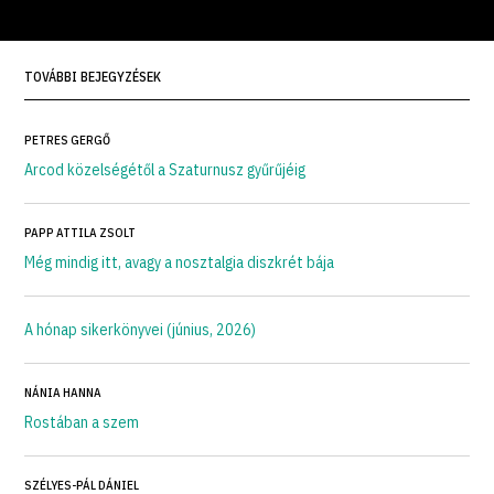
TOVÁBBI BEJEGYZÉSEK
PETRES GERGŐ
Arcod közelségétől a Szaturnusz gyűrűjéig
PAPP ATTILA ZSOLT
Még mindig itt, avagy a nosztalgia diszkrét bája
A hónap sikerkönyvei (június, 2026)
NÁNIA HANNA
Rostában a szem
SZÉLYES-PÁL DÁNIEL