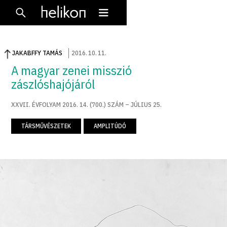
JAKABFFY TAMÁS
2016
.
10
.
11
.
A magyar zenei misszió
zászlóshajójáról
XXVII. ÉVFOLYAM 2016. 14. (700.) SZÁM – JÚLIUS 25.
TÁRSMŰVÉSZETEK
AMPLITÚDÓ