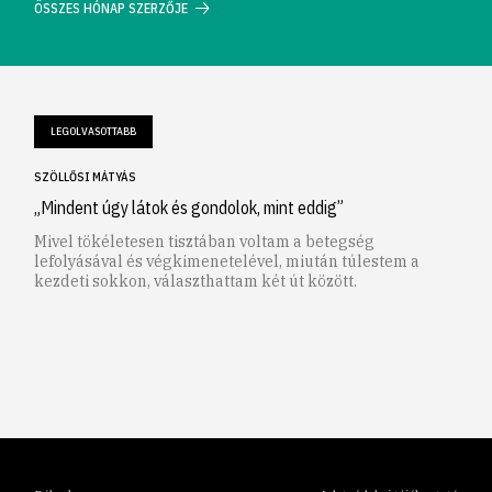
ÖSSZES HÓNAP SZERZŐJE
LEGOLVASOTTABB
SZÖLLŐSI MÁTYÁS
„Mindent úgy látok és gondolok, mint eddig”
Mivel tökéletesen tisztában voltam a betegség
lefolyásával és végkimenetelével, miután túlestem a
kezdeti sokkon, választhattam két út között.
1
2
3
4
5
6