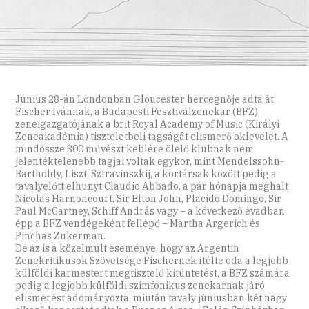
Június 28-án Londonban Gloucester hercegnője adta át
Fischer Ivánnak, a Budapesti Fesztiválzenekar (BFZ)
zeneigazgatójának a brit Royal Academy of Music (Királyi
Zeneakadémia) tiszteletbeli tagságát elismerő oklevelet. A
mindössze 300 művészt keblére ölelő klubnak nem
jelentéktelenebb tagjai voltak egykor, mint Mendelssohn-
Bartholdy, Liszt, Sztravinszkij, a kortársak között pedig a
tavalyelőtt elhunyt Claudio Abbado, a pár hónapja meghalt
Nicolas Harnoncourt, Sir Elton John, Placido Domingo, Sir
Paul McCartney, Schiff András vagy – a következő évadban
épp a BFZ vendégeként fellépő – Martha Argerich és
Pinchas Zukerman.
De az is a közelmúlt eseménye, hogy az Argentin
Zenekritikusok Szövetsége Fischernek ítélte oda a legjobb
külföldi karmestert megtisztelő kitüntetést, a BFZ számára
pedig a legjobb külföldi szimfonikus zenekarnak járó
elismerést adományozta, miután tavaly júniusban két nagy