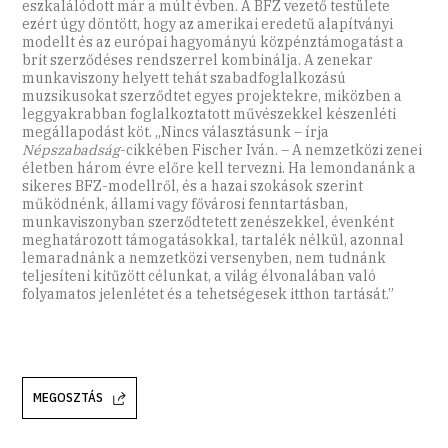
eszkalálódott már a múlt évben. A BFZ vezető testülete
ezért úgy döntött, hogy az amerikai eredetű alapítványi
modellt és az európai hagyományú közpénztámogatást a
brit szerződéses rendszerrel kombinálja. A zenekar
munkaviszony helyett tehát szabadfoglalkozású
muzsikusokat szerződtet egyes projektekre, miközben a
leggyakrabban foglalkoztatott művészekkel készenléti
megállapodást köt. „Nincs választásunk – írja
Népszabadság
-cikkében Fischer Iván. – A nemzetközi zenei
életben három évre előre kell tervezni. Ha lemondanánk a
sikeres BFZ-modellről, és a hazai szokások szerint
működnénk, állami vagy fővárosi fenntartásban,
munkaviszonyban szerződtetett zenészekkel, évenként
meghatározott támogatásokkal, tartalék nélkül, azonnal
lemaradnánk a nemzetközi versenyben, nem tudnánk
teljesíteni kitűzött célunkat, a világ élvonalában való
folyamatos jelenlétet és a tehetségesek itthon tartását.”
MEGOSZTÁS