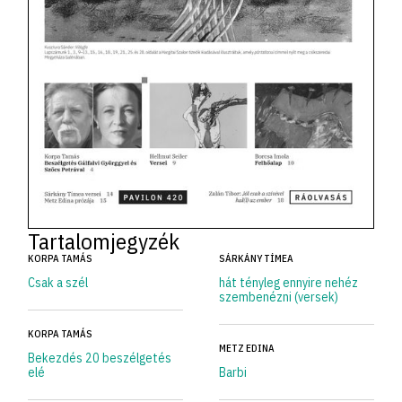
Tartalomjegyzék
KORPA TAMÁS
SÁRKÁNY TÍMEA
Csak a szél
hát tényleg ennyire nehéz
szembenézni (versek)
KORPA TAMÁS
METZ EDINA
Bekezdés 20 beszélgetés
elé
Barbi