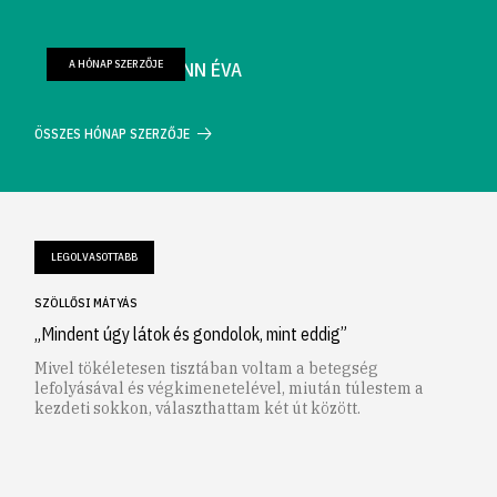
A HÓNAP SZERZŐJE
FARKAS WELLMANN ÉVA
ÖSSZES HÓNAP SZERZŐJE
LEGOLVASOTTABB
SZÖLLŐSI MÁTYÁS
„Mindent úgy látok és gondolok, mint eddig”
Mivel tökéletesen tisztában voltam a betegség
lefolyásával és végkimenetelével, miután túlestem a
kezdeti sokkon, választhattam két út között.