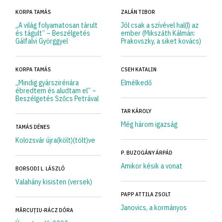
KORPA TAMÁS
ZALÁN TIBOR
„A világ folyamatosan tárult
Jól csak a szívével hal(l) az
és tágult” – Beszélgetés
ember (Mikszáth Kálmán:
Gálfalvi Györggyel
Prakovszky, a siket kovács)
KORPA TAMÁS
CSEH KATALIN
„Mindig gyárszirénára
Elmélkedő
ébredtem és aludtam el” –
Beszélgetés Szőcs Petrával
TAR KÁROLY
Még három igazság
TAMÁS DÉNES
Kolozsvár újra(költ)(tölt)ve
P. BUZOGÁNY ÁRPÁD
Amikor késik a vonat
BORSODI L. LÁSZLÓ
Valahány kisisten (versek)
PAPP ATTILA ZSOLT
Janovics, a kormányos
MĂRCUȚIU-RÁCZ DÓRA