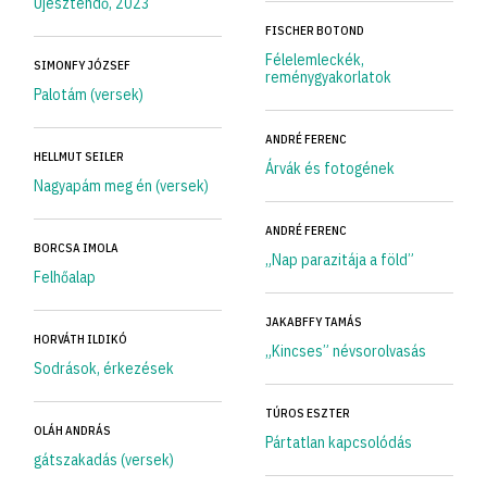
Újesztendő, 2023
FISCHER BOTOND
Félelemleckék,
SIMONFY JÓZSEF
reménygyakorlatok
Palotám (versek)
ANDRÉ FERENC
HELLMUT SEILER
Árvák és fotogének
Nagyapám meg én (versek)
ANDRÉ FERENC
BORCSA IMOLA
„Nap parazitája a föld”
Felhőalap
JAKABFFY TAMÁS
HORVÁTH ILDIKÓ
„Kincses” névsorolvasás
Sodrások, érkezések
TÚROS ESZTER
OLÁH ANDRÁS
Pártatlan kapcsolódás
gátszakadás (versek)