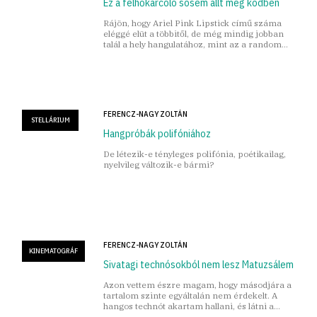
Ez a felhőkarcoló sosem állt még ködben
Rájön, hogy Ariel Pink Lipstick című száma
eléggé elüt a többitől, de még mindig jobban
talál a hely hangulatához, mint az a random
korzikai népdal, amit Monica tett be.
FERENCZ-NAGY ZOLTÁN
STELLÁRIUM
Hangpróbák polifóniához
De létezik-e tényleges polifónia, poétikailag,
nyelvileg változik-e bármi?
FERENCZ-NAGY ZOLTÁN
KINEMATOGRÁF
Sivatagi technósokból nem lesz Matuzsálem
Azon vettem észre magam, hogy másodjára a
tartalom szinte egyáltalán nem érdekelt. A
hangos technót akartam hallani, és látni a
sivatagot.