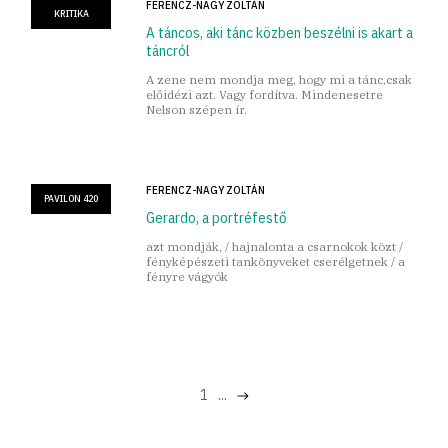
FERENCZ-NAGY ZOLTÁN
KRITIKA
A táncos, aki tánc közben beszélni is akart a
táncról
A zene nem mondja meg, hogy mi a tánc,csak
előidézi azt. Vagy fordítva. Mindenesetre
Nelson szépen ír.
FERENCZ-NAGY ZOLTÁN
PAVILON 420
Gerardo, a portréfestő
azt mondják, / hajnalonta a csarnokok közt /
fényképészeti tankönyveket cserélgetnek / a
fényre vágyók
1
...