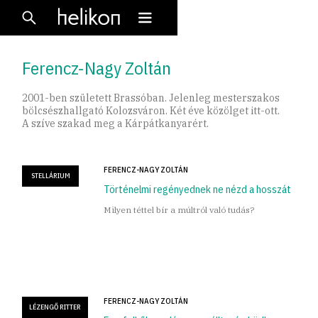
Ferencz-Nagy Zoltán
2001-ben született Brassóban. Jelenleg mesterszakos
bölcsészhallgató Kolozsváron. Két éve közölget itt-ott.
A szíve szakad meg a Kárpátkanyarért.
FERENCZ-NAGY ZOLTÁN
STELLÁRIUM
Történelmi regényednek ne nézd a hosszát
Milyen téttel bír a múltról való tudás?
FERENCZ-NAGY ZOLTÁN
LÉZENGŐ RITTER