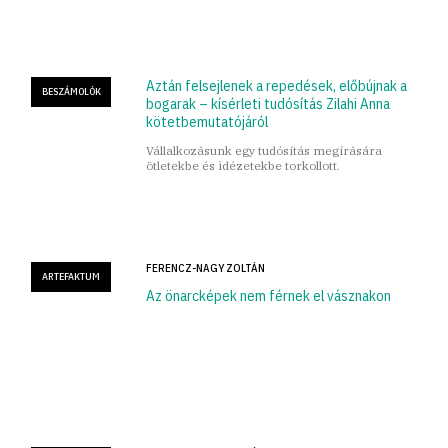
Aztán felsejlenek a repedések, előbújnak a
BESZÁMOLÓK
bogarak – kísérleti tudósítás Zilahi Anna
kötetbemutatójáról
Vállalkozásunk egy tudósítás megírására
ötletekbe és idézetekbe torkollott.
FERENCZ-NAGY ZOLTÁN
ARTEFAKTUM
Az önarcképek nem férnek el vásznakon