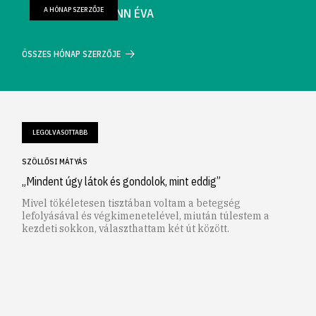
A HÓNAP SZERZŐJE
FARKAS WELLMANN ÉVA
ÖSSZES HÓNAP SZERZŐJE
LEGOLVASOTTABB
SZÖLLŐSI MÁTYÁS
„Mindent úgy látok és gondolok, mint eddig”
Mivel tökéletesen tisztában voltam a betegség
lefolyásával és végkimenetelével, miután túlestem a
kezdeti sokkon, választhattam két út között.
1
2
3
4
5
6