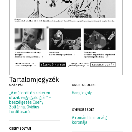
Tartalomjegyzék
SZÁZ PÁL
ORCSIK ROLAND
„A műfordító szekéren
Hangfogoly
utazik vagy gyalog jár” –
beszélgetés Csehy
Zoltánnal Ovidius-
GYENGE ZSOLT
fordításáról
A román film norvég
koronája
CSEHY ZOLTÁN