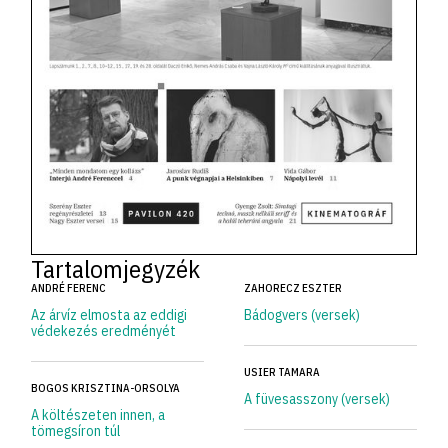
Tartalomjegyzék
ANDRÉ FERENC
ZAHORECZ ESZTER
Az árvíz elmosta az eddigi
Bádogvers (versek)
védekezés eredményét
USIER TAMARA
BOGOS KRISZTINA-ORSOLYA
A füvesasszony (versek)
A költészeten innen, a
tömegsíron túl