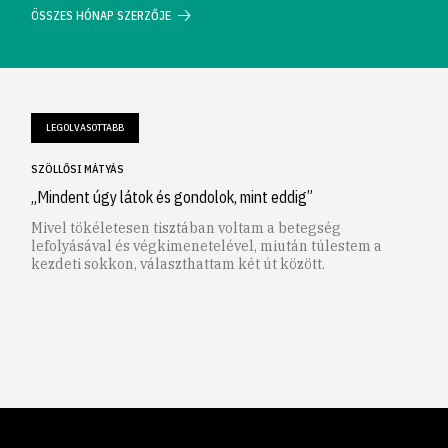
ÖSSZES HÓNAP SZERZŐJE
LEGOLVASOTTABB
SZÖLLŐSI MÁTYÁS
„Mindent úgy látok és gondolok, mint eddig”
Mivel tökéletesen tisztában voltam a betegség
lefolyásával és végkimenetelével, miután túlestem a
kezdeti sokkon, választhattam két út között.
1
2
3
4
5
6