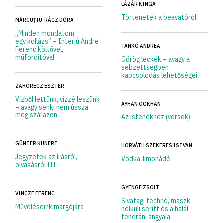
LÁZÁR KINGA
Történetek a beavatóról
MĂRCUȚIU-RÁCZ DÓRA
„Minden mondatom
egy kollázs” – Interjú André
TANKÓ ANDREA
Ferenc költővel,
műfordítóval
Görög leckék – avagy a
sebzettségben
kapcsolódás lehetőségei
ZAHORECZ ESZTER
Vízből lettünk, vízzé leszünk
AYHAN GÖKHAN
– avagy senki nem ússza
meg szárazon
Az istenekhez (versek)
GÜNTER KUNERT
HORVÁTH SZEKERES ISTVÁN
Jegyzetek az írásról,
Vodka-limonádé
olvasásról III.
GYENGE ZSOLT
VINCZE FERENC
Sivatagi technó, maszk
Műveléseink margójára
nélküli seriff és a halál
teheráni angyala