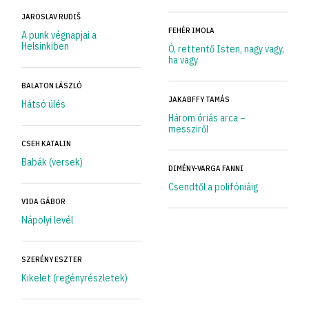
JAROSLAV RUDIŠ
FEHÉR IMOLA
A punk végnapjai a
Helsinkiben
Ó, rettentő Isten, nagy vagy,
ha vagy
BALATON LÁSZLÓ
JAKABFFY TAMÁS
Hátsó ülés
Három óriás arca –
messziről
CSEH KATALIN
Babák (versek)
DIMÉNY-VARGA FANNI
Csendtől a polifóniáig
VIDA GÁBOR
Nápolyi levél
SZERÉNY ESZTER
Kikelet (regényrészletek)